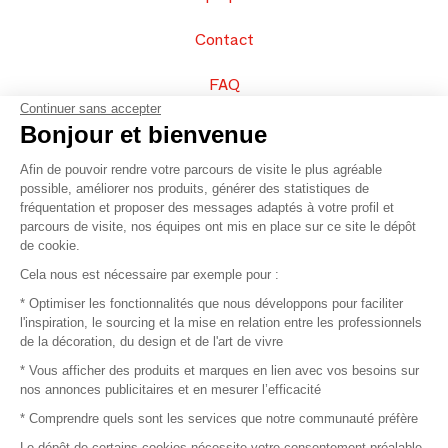
Contact
FAQ
Continuer sans accepter
Vendez vos produits
Bonjour et bienvenue
Afin de pouvoir rendre votre parcours de visite le plus agréable
Plan du site
possible, améliorer nos produits, générer des statistiques de
fréquentation et proposer des messages adaptés à votre profil et
parcours de visite, nos équipes ont mis en place sur ce site le dépôt
de cookie.
© 2016 –
Organisation SAFI
Cela nous est nécessaire par exemple pour :
* Optimiser les fonctionnalités que nous développons pour faciliter
Recrutement
l'inspiration, le sourcing et la mise en relation entre les professionnels
de la décoration, du design et de l'art de vivre
Presse
* Vous afficher des produits et marques en lien avec vos besoins sur
nos annonces publicitaires et en mesurer l’efficacité
Devenir partenaire
* Comprendre quels sont les services que notre communauté préfère
Le dépôt de certains cookies nécessite votre consentement préalable.