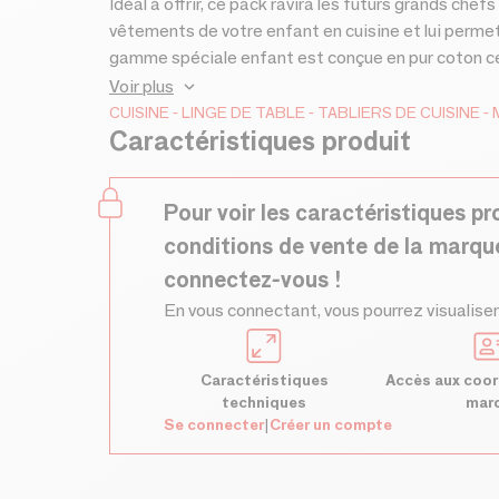
Idéal à offrir, ce pack ravira les futurs grands chefs
vêtements de votre enfant en cuisine et lui permett
gamme spéciale enfant est conçue en pur coton cer
substance nocive pour la peau et la santé de votre
Voir plus
célèbres dessins de Dubout, il apportera un look ori
CUISINE
LINGE DE TABLE
TABLIERS DE CUISINE
Caractéristiques produit
Pratique, le tablier possède une boucle de réglage p
entretenir, il peut être lavé en machine jusqu'à 4
également disponibles pour tous les amoureux des
Pour voir les caractéristiques pr
Javel : non, Séchage non, Repassage moyen 150°, 
conditions de vente de la marqu
connectez-vous !
En vous connectant, vous pourrez visualiser
Caractéristiques
Accès aux coor
techniques
mar
Se connecter
|
Créer un compte