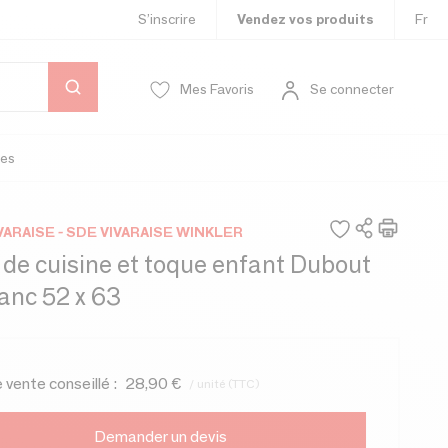
S’inscrire
Vendez vos produits
Fr
Mes Favoris
Se connecter
es
VARAISE - SDE VIVARAISE WINKLER
 de cuisine et toque enfant Dubout
anc 52 x 63
e vente conseillé :
28,90 €
/ unité (TTC)
Demander un devis