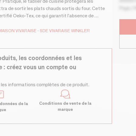
00000 V
 ! Pratique, le tablier de cuisine protégera les
Pays / 
ra de sortir les plats chauds sortis du four. Cette
tifié Oeko-Tex, ce qui garantit l'absence de
 bambin. Avec ses illustrations de chats inspirés des
ginal à votre enfant durant ses activités culinaires.
MAISON VIVARAISE - SDE VIVARAISE WINKLER
ermettant de l'ajuster à sa taille. Facile à
0 degrés. D'autres produits de la gamme Dubout sont
 chats ! - 100% Coton - Lavage à 40°, Blanchiment
oduits, les coordonnées et les
Nettoyage à sec interdit
e : créez vous un compte ou
 les informations complètes de ce produit.
Conditions de vente de la
données de la
marque
que