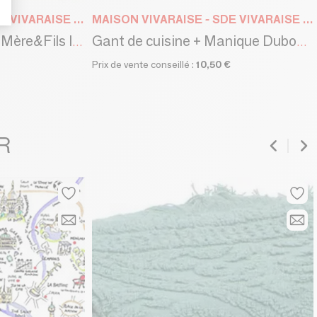
MAISON VIVARAISE - SDE VIVARAISE WINKLER
MAISON VIVARAISE - SDE VIVARAISE WINKLER
Carré éponge Dubout Mère&Fils Ivoire 50 x 50
Gant de cuisine + Manique Dubout Chat Papillon Beige 18 x 28
Prix de vente conseillé :
10,50 €
R