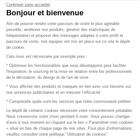
Continuer sans accepter
Vendez vos produits
Bonjour et bienvenue
Afin de pouvoir rendre votre parcours de visite le plus agréable
Plan du site
possible, améliorer nos produits, générer des statistiques de
fréquentation et proposer des messages adaptés à votre profil et
parcours de visite, nos équipes ont mis en place sur ce site le dépôt
de cookie.
© 2016 –
Organisation SAFI
Cela nous est nécessaire par exemple pour :
* Optimiser les fonctionnalités que nous développons pour faciliter
Recrutement
l'inspiration, le sourcing et la mise en relation entre les professionnels
de la décoration, du design et de l'art de vivre
Presse
* Vous afficher des produits et marques en lien avec vos besoins sur
nos annonces publicitaires et en mesurer l’efficacité
Devenir partenaire
* Comprendre quels sont les services que notre communauté préfère
Le dépôt de certains cookies nécessite votre consentement préalable.
Mentions légales
Nous conservons votre choix pendant 6 mois. Vous pouvez changer
d’avis à tout moment en cliquant sur le lien « Paramétrer mes cookies
Conditions commerciales
» situé en bas de chaque page de nos sites. Pour plus d’informations,
veuillez consulter notre politique "Utilisation de cookies".
Retours et remboursements