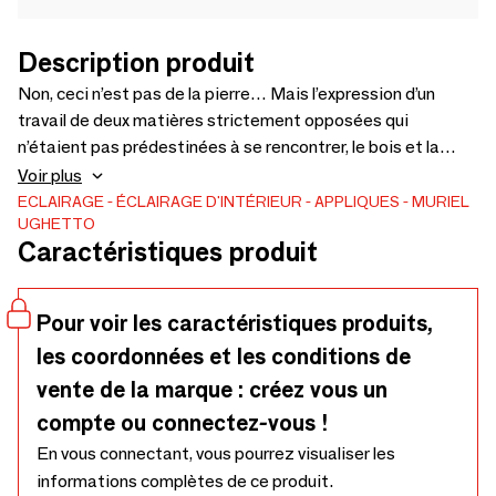
Description produit
Non, ceci n’est pas de la pierre… Mais l’expression d’un
travail de deux matières strictement opposées qui
n’étaient pas prédestinées à se rencontrer, le bois et la
laine. Le bois de chêne, arbre sacré symbole de force et de
Voir plus
solidité. La laine travaillée en feutrage sur une base de soie.
ECLAIRAGE
ÉCLAIRAGE D'INTÉRIEUR
APPLIQUES
MURIEL
UGHETTO
Applique murale. Dimensions small /H52/L30 CM
Caractéristiques produit
Dimensions medium /H79/L38 CM Dimensions large
/H110/L32 CM
Pour voir les caractéristiques produits,
les coordonnées et les conditions de
vente de la marque : créez vous un
compte ou connectez-vous !
En vous connectant, vous pourrez visualiser les
informations complètes de ce produit.