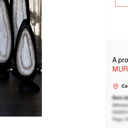
A pr
MUR
Co
Nom de
Adresse
00000 V
Pays / 