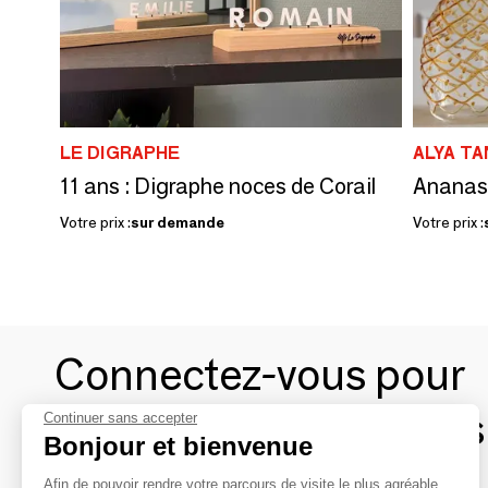
LE DIGRAPHE
ALYA T
11 ans : Digraphe noces de Corail
Ananas
Votre prix :
sur demande
Votre prix :
Connectez-vous pour
contacter les marques
Continuer sans accepter
Bonjour et bienvenue
Afin de pouvoir rendre votre parcours de visite le plus agréable