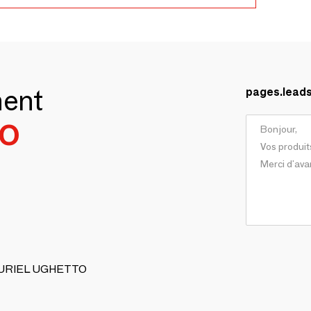
ment
pages.lead
TO
e MURIEL UGHETTO