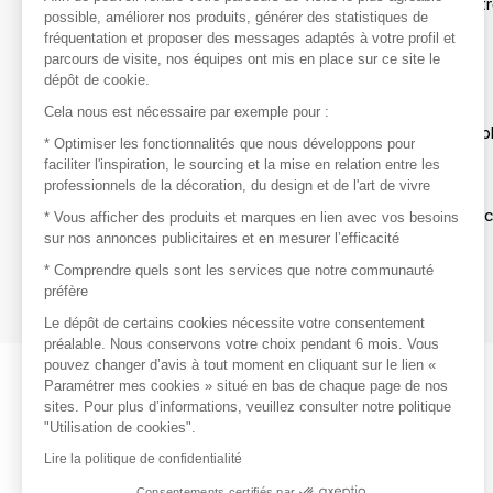
Afin de profiter au mieux de l'expérience MOM et de rentr
possible, améliorer nos produits, générer des statistiques de
avec vos marques préférées, créez-vous un compte.
fréquentation et proposer des messages adaptés à votre profil et
parcours de visite, nos équipes ont mis en place sur ce site le
dépôt de cookie.
Découvrir
Cela nous est nécessaire par exemple pour :
Les produits de milliers de fournisseurs à exp
* Optimiser les fonctionnalités que nous développons pour
faciliter l'inspiration, le sourcing et la mise en relation entre les
professionnels de la décoration, du design et de l'art de vivre
S'inspirer
Inspiration et sélections de produits tendan
* Vous afficher des produits et marques en lien avec vos besoins
sur nos annonces publicitaires et en mesurer l’efficacité
Contacter
* Comprendre quels sont les services que notre communauté
préfère
Prises de contact rapides et simplifiées
Le dépôt de certains cookies nécessite votre consentement
préalable. Nous conservons votre choix pendant 6 mois. Vous
pouvez changer d’avis à tout moment en cliquant sur le lien «
Paramétrer mes cookies » situé en bas de chaque page de nos
sites. Pour plus d’informations, veuillez consulter notre politique
"Utilisation de cookies".
Lire la politique de confidentialité
Consentements certifiés par