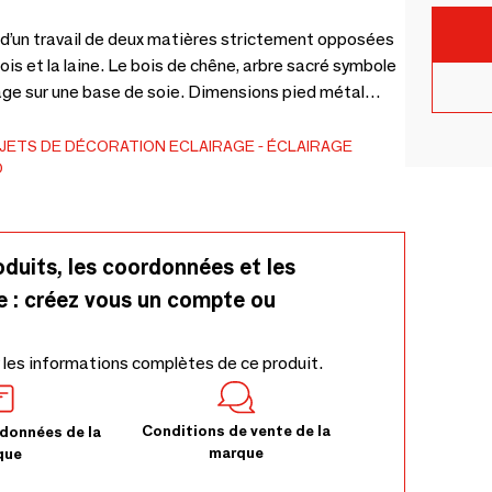
n d’un travail de deux matières strictement opposées
ois et la laine. Le bois de chêne, arbre sacré symbole
se de soie. Dimensions pied métal
um /H81/L38 CM Dimensions pied métal large
60/L30CM Dimensions pied bois medium
JETS DE DÉCORATION
ECLAIRAGE
ÉCLAIRAGE
O
0/L33CM
oduits, les coordonnées et les
e : créez vous un compte ou
 les informations complètes de ce produit.
Conditions de vente de la
données de la
marque
que