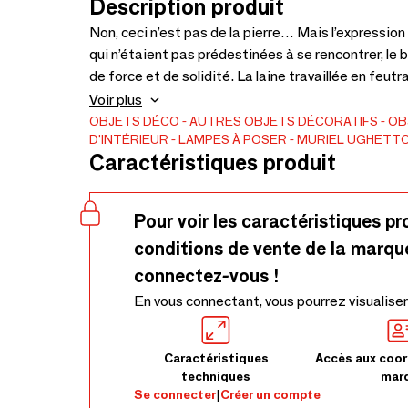
Description produit
Non, ceci n’est pas de la pierre… Mais l’expressio
qui n’étaient pas prédestinées à se rencontrer, le b
de force et de solidité. La laine travaillée en feutrage sur une ba
small /H54/L30 CM Dimensions pied métal medi
Voir plus
/H113/L33 CM...Dimensions pied bois small /H
OBJETS DÉCO
AUTRES OBJETS DÉCORATIFS
OB
D'INTÉRIEUR
LAMPES À POSER
MURIEL UGHETT
/H88/L38CM Dimensions pied bois large /H12
Caractéristiques produit
Pour voir les caractéristiques pr
conditions de vente de la marqu
connectez-vous !
En vous connectant, vous pourrez visualiser
Caractéristiques
Accès aux coor
techniques
mar
Se connecter
|
Créer un compte