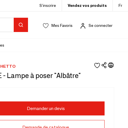
S’inscrire
Vendez vos produits
Fr
Mes Favoris
Se connecter
es
GHETTO
- Lampe à poser "Albâtre"
Demander un devis
Demande de catalogue