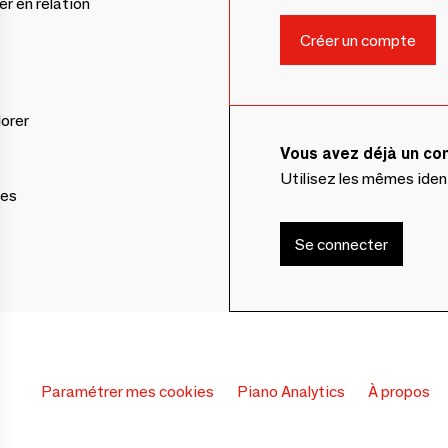
er en relation
lorer
Vous avez déjà un c
Utilisez les mêmes ide
ces
Se connecter
Paramétrer mes cookies
Piano Analytics
À propos