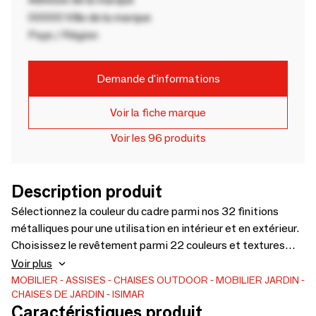
00000 Ville de la marque
Pays / Région
Demande d'informations
Voir la fiche marque
Voir les 96 produits
Description produit
Sélectionnez la couleur du cadre parmi nos 32 finitions
métalliques pour une utilisation en intérieur et en extérieur.
Choisissez le revêtement parmi 22 couleurs et textures
différentes, adapté à une utilisation en intérieur et en
Voir plus
extérieur. La collection Sedna doit son nom à une divinité
MOBILIER
ASSISES
CHAISES
OUTDOOR
MOBILIER JARDIN
CHAISES DE JARDIN
ISIMAR
féminine de la mer, qui signifie « mère de la mer ». Veuillez
Caractéristiques produit
noter qu'aucun coussin n'est inclus dans ce produit.