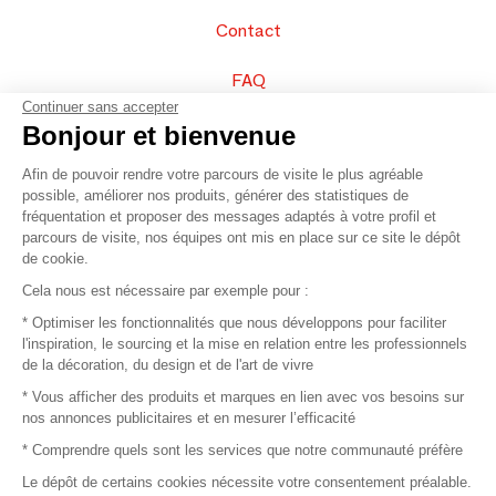
Contact
FAQ
Continuer sans accepter
Vendez vos produits
Bonjour et bienvenue
Afin de pouvoir rendre votre parcours de visite le plus agréable
Plan du site
possible, améliorer nos produits, générer des statistiques de
fréquentation et proposer des messages adaptés à votre profil et
parcours de visite, nos équipes ont mis en place sur ce site le dépôt
de cookie.
© 2016 –
Organisation SAFI
Cela nous est nécessaire par exemple pour :
* Optimiser les fonctionnalités que nous développons pour faciliter
Recrutement
l'inspiration, le sourcing et la mise en relation entre les professionnels
de la décoration, du design et de l'art de vivre
Presse
* Vous afficher des produits et marques en lien avec vos besoins sur
nos annonces publicitaires et en mesurer l’efficacité
Devenir partenaire
* Comprendre quels sont les services que notre communauté préfère
Le dépôt de certains cookies nécessite votre consentement préalable.
Mentions légales