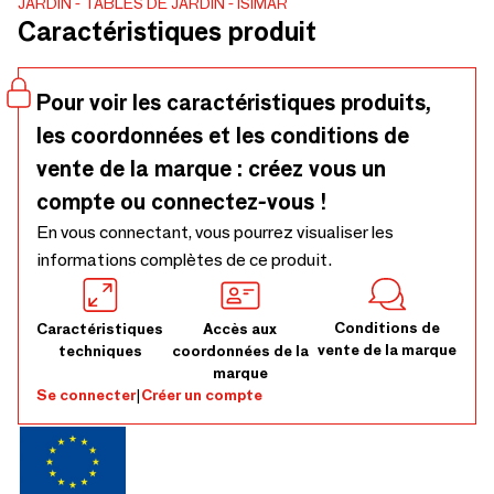
JARDIN
TABLES DE JARDIN
ISIMAR
Sélectionnez la couleur du cadre parmi nos 32 finitions
Caractéristiques produit
métalliques pour une utilisation en intérieur et en extérieur.
Sélectionnez le plateau du cadre parmi nos 15 plateaux
(plateau en HPL et en porcelaine).
Pour voir les caractéristiques produits,
les coordonnées et les conditions de
vente de la marque : créez vous un
compte ou connectez-vous !
En vous connectant, vous pourrez visualiser les
informations complètes de ce produit.
Conditions de
Caractéristiques
Accès aux
vente de la marque
techniques
coordonnées de la
marque
Se connecter
|
Créer un compte