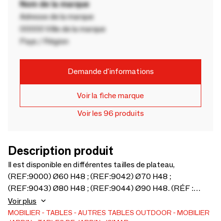
Nom de la marque
Adresse de la marque
00000 Ville de la marque
Pays / Région
Demande d'informations
Voir la fiche marque
Voir les 96 produits
Description produit
Il est disponible en différentes tailles de plateau,
(REF:9000) Ø60 H48 ; (REF:9042) Ø70 H48 ;
(REF:9043) Ø80 H48 ; (REF:9044) Ø90 H48. (RÉF :
9045) 60X60 H48 ; (RÉF : 9046) 70X70 H48 ; (RÉF :
Voir plus
9047) 80X80 H48 ; (RÉF : 9048) 90X90 H48.
MOBILIER
TABLES
AUTRES TABLES
OUTDOOR
MOBILIER