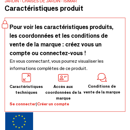
JARDIN
CHAISES DE JARDIN
ISIMAR
utilisation en extérieur et en intérieur. Choisissez la couleur
Caractéristiques produit
du cadre parmi nos 32 finitions métalliques pour une
utilisation intérieure et extérieure. Sélectionnez le
revêtement parmi 22 couleurs et textures différentes,
Pour voir les caractéristiques produits,
adaptées à une utilisation intérieure et extérieure.
les coordonnées et les conditions de
vente de la marque : créez vous un
compte ou connectez-vous !
En vous connectant, vous pourrez visualiser les
informations complètes de ce produit.
Conditions de
Caractéristiques
Accès aux
vente de la marque
techniques
coordonnées de la
marque
Se connecter
|
Créer un compte