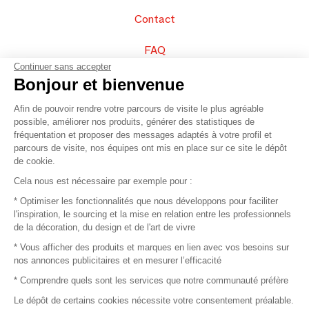
Contact
FAQ
Continuer sans accepter
Vendez vos produits
Bonjour et bienvenue
Afin de pouvoir rendre votre parcours de visite le plus agréable
Plan du site
possible, améliorer nos produits, générer des statistiques de
fréquentation et proposer des messages adaptés à votre profil et
parcours de visite, nos équipes ont mis en place sur ce site le dépôt
de cookie.
© 2016 –
Organisation SAFI
Cela nous est nécessaire par exemple pour :
* Optimiser les fonctionnalités que nous développons pour faciliter
Recrutement
l'inspiration, le sourcing et la mise en relation entre les professionnels
de la décoration, du design et de l'art de vivre
Presse
* Vous afficher des produits et marques en lien avec vos besoins sur
nos annonces publicitaires et en mesurer l’efficacité
Devenir partenaire
* Comprendre quels sont les services que notre communauté préfère
Le dépôt de certains cookies nécessite votre consentement préalable.
Mentions légales