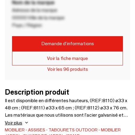
Nom de la marque
Adresse de la marque
00000 Ville de la marque
Pays / Région
Demande d'informations
Voir la fiche marque
Voir les 96 produits
Description produit
Il est disponible en différentes hauteurs, (REF:8110) ø33 x
48 cm ; (REF:8111) ø33 x 65 cm ; (REF:8112) ø33 x 76 cm.
Les matériaux que nous utilisons sont l'acier galvanisé et
l'aluminium. Durable, adapté à un usage intensif et
Voir plus
résistant aux intempéries. Ils sont donc idéaux pour une
MOBILIER
ASSISES
TABOURETS
OUTDOOR
MOBILIER