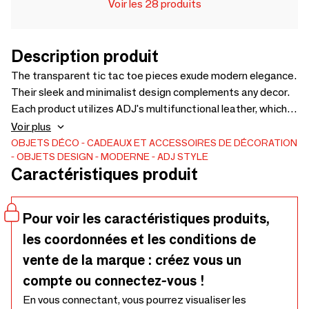
Voir les 28 produits
Description produit
The transparent tic tac toe pieces exude modern elegance.
Their sleek and minimalist design complements any decor.
Each product utilizes ADJ's multifunctional leather, which
undergoes double-sided dyeing and a specialized anti-
Voir plus
vandal treatment, resulting in enhanced durability against
OBJETS DÉCO
CADEAUX ET ACCESSOIRES DE DÉCORATION
OBJETS DESIGN
MODERNE
ADJ STYLE
wear, scratches, and abrasions.
Caractéristiques produit
Pour voir les caractéristiques produits,
les coordonnées et les conditions de
vente de la marque : créez vous un
compte ou connectez-vous !
En vous connectant, vous pourrez visualiser les