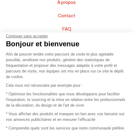
À propos
Contact
FAQ
Continuer sans accepter
Vendez vos produits
Bonjour et bienvenue
Afin de pouvoir rendre votre parcours de visite le plus agréable
Plan du site
possible, améliorer nos produits, générer des statistiques de
fréquentation et proposer des messages adaptés à votre profil et
parcours de visite, nos équipes ont mis en place sur ce site le dépôt
de cookie.
© 2016 –
Organisation SAFI
Cela nous est nécessaire par exemple pour :
* Optimiser les fonctionnalités que nous développons pour faciliter
Recrutement
l'inspiration, le sourcing et la mise en relation entre les professionnels
de la décoration, du design et de l'art de vivre
Presse
* Vous afficher des produits et marques en lien avec vos besoins sur
nos annonces publicitaires et en mesurer l’efficacité
Devenir partenaire
* Comprendre quels sont les services que notre communauté préfère