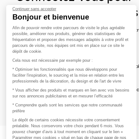
contacter les marques
Continuer sans accepter
Bonjour et bienvenue
Afin de pouvoir rendre votre parcours de visite le plus agréable
Afin de profiter au mieux de l'expérience MOM et de rentr
possible, améliorer nos produits, générer des statistiques de
avec vos marques préférées, créez-vous un compte.
fréquentation et proposer des messages adaptés à votre profil et
parcours de visite, nos équipes ont mis en place sur ce site le
dépôt de cookie.
Découvrir
Cela nous est nécessaire par exemple pour :
Les produits de milliers de fournisseurs à exp
* Optimiser les fonctionnalités que nous développons pour
faciliter l'inspiration, le sourcing et la mise en relation entre les
professionnels de la décoration, du design et de l'art de vivre
S'inspirer
Inspiration et sélections de produits tendan
* Vous afficher des produits et marques en lien avec vos besoins
sur nos annonces publicitaires et en mesurer l’efficacité
Contacter
* Comprendre quels sont les services que notre communauté
préfère
Prises de contact rapides et simplifiées
Le dépôt de certains cookies nécessite votre consentement
préalable. Nous conservons votre choix pendant 6 mois. Vous
pouvez changer d’avis à tout moment en cliquant sur le lien «
Paramétrer mes cookies » situé en bas de chaque page de nos