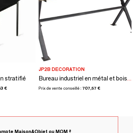
JP2B DECORATION
n stratifié
Bureau industriel en métal et bois recyclé, 150 cm, 3 tiroirs, style vintage
53 €
Prix de vente conseillé :
707,57 €
compte Maison&Objet ou MOM ?