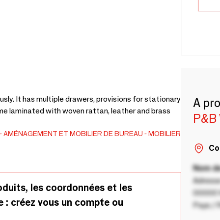
ly. It has multiple drawers, provisions for stationary
A pr
ame laminated with woven rattan, leather and brass
P&B 
AMÉNAGEMENT ET MOBILIER DE BUREAU
MOBILIER
Co
Nom de
Adresse
oduits, les coordonnées et les
00000 V
e : créez vous un compte ou
Pays / 