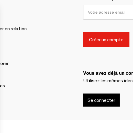
er en relation
lorer
Vous avez déjà un c
Utilisez les mêmes ide
ces
Se connecter