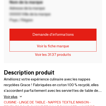
Nom de la marque
Adresse de la marque
00000 Ville de la marque
Pays / Région
Demande d'informations
Voir la fiche marque
Voir les 3137 produits
Description produit
Améliorez votre expérience culinaire avec les nappes
recyclées Grace ! Fabriquées en coton 100 % recyclé, elles
s'accordent parfaitement avec les serviettes de table de la
même gamme. - 100% Coton recyclé
Voir plus
CUISINE
LINGE DE TABLE
NAPPES
TEXTILE MAISON