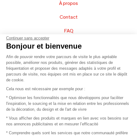
À propos
Contact
FAQ
Continuer sans accepter
Vendez vos produits
Bonjour et bienvenue
Afin de pouvoir rendre votre parcours de visite le plus agréable
Plan du site
possible, améliorer nos produits, générer des statistiques de
fréquentation et proposer des messages adaptés à votre profil et
parcours de visite, nos équipes ont mis en place sur ce site le dépôt
de cookie.
© 2016 –
Organisation SAFI
Cela nous est nécessaire par exemple pour :
* Optimiser les fonctionnalités que nous développons pour faciliter
Recrutement
l'inspiration, le sourcing et la mise en relation entre les professionnels
de la décoration, du design et de l'art de vivre
Presse
* Vous afficher des produits et marques en lien avec vos besoins sur
nos annonces publicitaires et en mesurer l’efficacité
Devenir partenaire
* Comprendre quels sont les services que notre communauté préfère