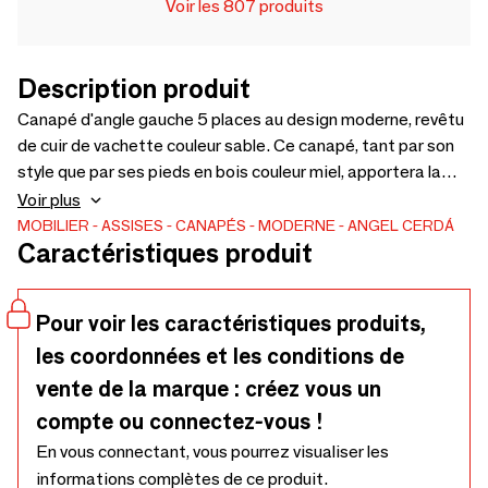
Voir les 807 produits
Description produit
Canapé d'angle gauche 5 places au design moderne, revêtu
de cuir de vachette couleur sable. Ce canapé, tant par son
style que par ses pieds en bois couleur miel, apportera la
touche d'avant-garde et d'élégance que vous recherchez
Voir plus
dans votre intérieur.
MOBILIER
ASSISES
CANAPÉS
MODERNE
ANGEL CERDÁ
Caractéristiques produit
Pour voir les caractéristiques produits,
les coordonnées et les conditions de
vente de la marque : créez vous un
compte ou connectez-vous !
En vous connectant, vous pourrez visualiser les
informations complètes de ce produit.