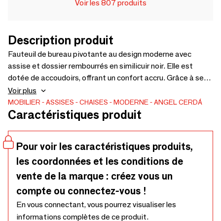
Voir les 807 produits
Description produit
Fauteuil de bureau pivotante au design moderne avec
assise et dossier rembourrés en similicuir noir. Elle est
dotée de accoudoirs, offrant un confort accru. Grâce à ses
pieds en acier inoxydable chromé et à son assise réglable en
Voir plus
hauteur, elle deviendra un indispensable de votre espace de
MOBILIER
ASSISES
CHAISES
MODERNE
ANGEL CERDÁ
Caractéristiques produit
travail, sans renoncer au style le plus avant-gardiste. Ses
roulettes apportent la praticité nécessaire pendant vos
heures de travail ou d’étude.
Pour voir les caractéristiques produits,
les coordonnées et les conditions de
vente de la marque : créez vous un
compte ou connectez-vous !
En vous connectant, vous pourrez visualiser les
informations complètes de ce produit.