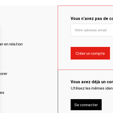
Vous n'avez pas de 
er en relation
lorer
Vous avez déjà un c
Utilisez les mêmes ide
ces
Se connecter