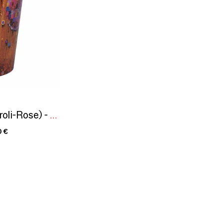
Luna Oro (Jasmin-Néroli-Rose) - Bougie parfumée en céramique - 24 cm
0 €