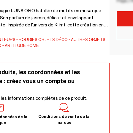
Pays / 
ougie LUNA ORO habillée de motifs en mosaïque
Son parfum de jasmin, délicat et enveloppant,
e. Inspirée de l’univers de Klimt, cette création en
o célèbre la force sensible et lumineuse des femmes
ment contemporain. Parfum de Grasse : Jasmin –
NTEURS
BOUGIES
OBJETS DÉCO
AUTRES OBJETS
O
ARTITUDE HOME
oduits, les coordonnées et les
e : créez vous un compte ou
 les informations complètes de ce produit.
Conditions de vente de la
données de la
marque
que