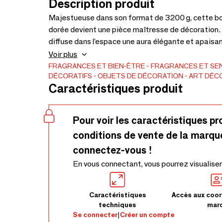
Description produit
Majestueuse dans son format de 3200 g, cette b
dorée devient une pièce maîtresse de décoration. 
diffuse dans l’espace une aura élégante et apaisant
céramique signée par l’artiste mexicain Jose Cach
Voir plus
à travers un design poétique, puissant et résolu
FRAGRANCES ET BIEN-ÊTRE
FRAGRANCES ET SE
DÉCORATIFS
OBJETS DE DÉCORATION
ART DÉC
Contenant : Céramique
Caractéristiques produit
Pour voir les caractéristiques pr
conditions de vente de la marqu
connectez-vous !
En vous connectant, vous pourrez visualiser
Caractéristiques
Accès aux coor
techniques
mar
Se connecter
|
Créer un compte