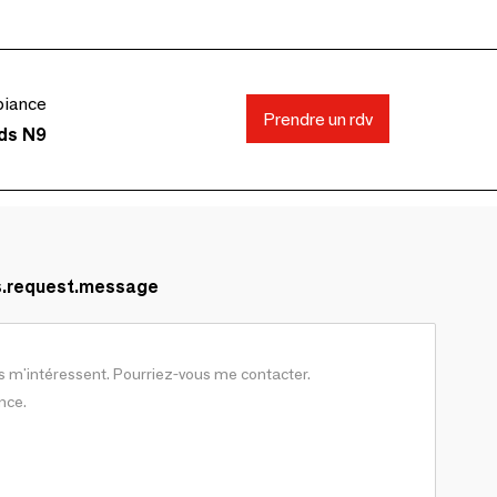
biance
Prendre un rdv
nds N9
s.request.message