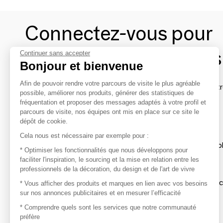
Connectez-vous pour
contacter les marques
Continuer sans accepter
Bonjour et bienvenue
Afin de pouvoir rendre votre parcours de visite le plus agréable
Afin de profiter au mieux de l'expérience MOM et de rentr
possible, améliorer nos produits, générer des statistiques de
avec vos marques préférées, créez-vous un compte.
fréquentation et proposer des messages adaptés à votre profil et
parcours de visite, nos équipes ont mis en place sur ce site le
dépôt de cookie.
Découvrir
Cela nous est nécessaire par exemple pour :
Les produits de milliers de fournisseurs à exp
* Optimiser les fonctionnalités que nous développons pour
faciliter l'inspiration, le sourcing et la mise en relation entre les
professionnels de la décoration, du design et de l'art de vivre
S'inspirer
Inspiration et sélections de produits tendan
* Vous afficher des produits et marques en lien avec vos besoins
sur nos annonces publicitaires et en mesurer l’efficacité
Contacter
* Comprendre quels sont les services que notre communauté
préfère
Prises de contact rapides et simplifiées