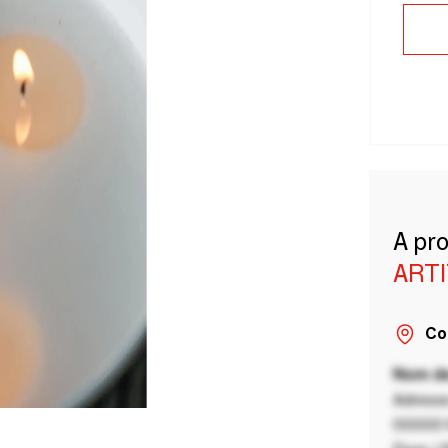
A pr
ART
Co
Nom de
Adresse
00000 V