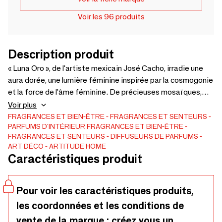
Voir les 96 produits
Description produit
« Luna Oro », de l'artiste mexicain José Cacho, irradie une
aura dorée, une lumière féminine inspirée par la cosmogonie
et la force de l'âme féminine. De précieuses mosaïques,
inspirées de Klimt, dessinent une élégance sensuelle, tandis
Voir plus
que chaque flamme célèbre la grâce, la puissance et la
FRAGRANCES ET BIEN-ÊTRE
FRAGRANCES ET SENTEURS
PARFUMS D'INTÉRIEUR
FRAGRANCES ET BIEN-ÊTRE
richesse intérieure. Parfum : Jasmin-Néroli-Rose
FRAGRANCES ET SENTEURS
DIFFUSEURS DE PARFUMS
Hauteur/Contenance : 13,3 cm/340 ml Matériau :
ART DÉCO
ARTITUDE HOME
Céramique
Caractéristiques produit
Pour voir les caractéristiques produits,
les coordonnées et les conditions de
vente de la marque : créez vous un