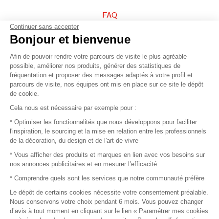
FAQ
Continuer sans accepter
Vendez vos produits
Bonjour et bienvenue
Afin de pouvoir rendre votre parcours de visite le plus agréable
Plan du site
possible, améliorer nos produits, générer des statistiques de
fréquentation et proposer des messages adaptés à votre profil et
parcours de visite, nos équipes ont mis en place sur ce site le dépôt
de cookie.
© 2016 –
Organisation SAFI
Cela nous est nécessaire par exemple pour :
* Optimiser les fonctionnalités que nous développons pour faciliter
Recrutement
l'inspiration, le sourcing et la mise en relation entre les professionnels
de la décoration, du design et de l'art de vivre
Presse
* Vous afficher des produits et marques en lien avec vos besoins sur
nos annonces publicitaires et en mesurer l’efficacité
Devenir partenaire
* Comprendre quels sont les services que notre communauté préfère
Le dépôt de certains cookies nécessite votre consentement préalable.
Mentions légales
Nous conservons votre choix pendant 6 mois. Vous pouvez changer
d’avis à tout moment en cliquant sur le lien « Paramétrer mes cookies
Conditions commerciales