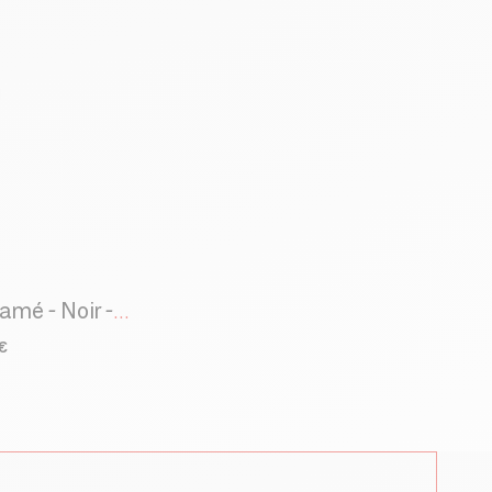
Le Porte-Plante Macramé - Noir - L
€