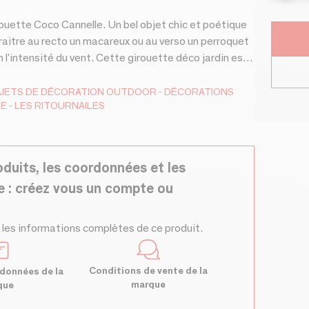
irouette Coco Cannelle. Un bel objet chic et poétique
araitre au recto un macareux ou au verso un perroquet
n l'intensité du vent. Cette girouette déco jardin est
 vos extérieurs. Girouette fabrication française,
s matériaux durables. Procédé breveté et décors
JETS DE DÉCORATION
OUTDOOR
DÉCORATIONS
RE
LES RITOURNAILES
s envies. Vente de pièces détachées. Une décoration
ers et jardins côtiers. Cadeau breton, coloré et
et embaume votre jardin de douceur et de fantaisie !
onnalité. Les Ritournailes réinventent les objets du
oduits, les coordonnées et les
r.
e : créez vous un compte ou
 les informations complètes de ce produit.
Conditions de vente de la
données de la
marque
que