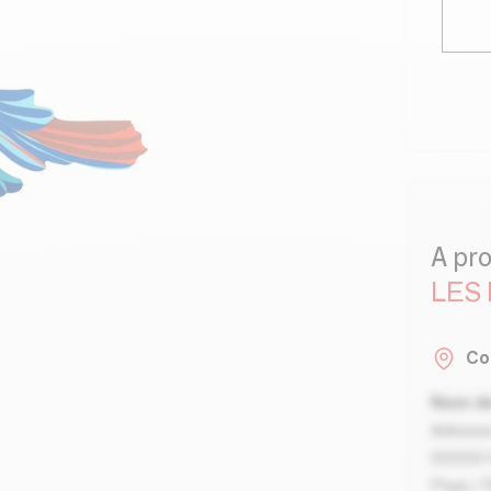
A pr
LES
Co
Nom de
Adresse
00000 V
Pays / 