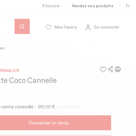
S’inscrire
Vendez vos produits
Fr
Mes Favoris
Se connecter
es
URNAILES
tte Coco Cannelle
e vente conseillé :
95,00 €
/ unité (TTC)
Demander un devis