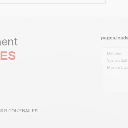
ment
pages.lead
LES
 LES RITOURNAILES