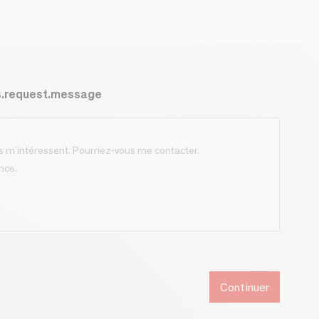
s.request.message
Continuer