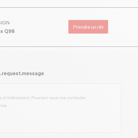
SIGN
Prendre un rdv
ds Q98
s.request.message