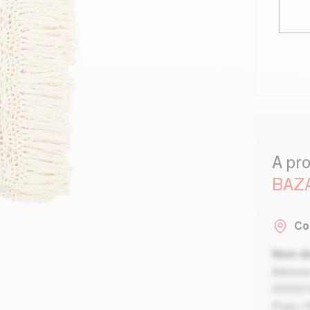
A pr
BAZA
Co
Nom de
Adresse
00000 V
Pays / 