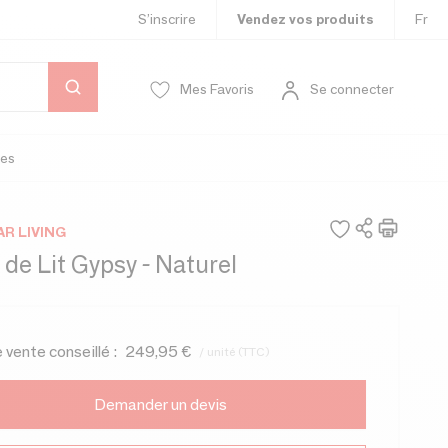
S’inscrire
Vendez vos produits
Fr
Mes Favoris
Se connecter
es
AR LIVING
 de Lit Gypsy - Naturel
e vente conseillé :
249,95 €
/ unité (TTC)
Demander un devis