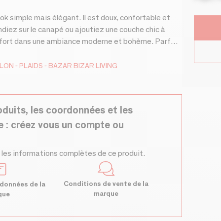
ook simple mais élégant. Il est doux, confortable et
ndiez sur le canapé ou ajoutiez une couche chic à
 confort dans une ambiance moderne et bohème. Parfait
cueillant et unique !
ALON
PLAIDS
BAZAR BIZAR LIVING
oduits, les coordonnées et les
e : créez vous un compte ou
 les informations complètes de ce produit.
Conditions de vente de la
données de la
marque
que