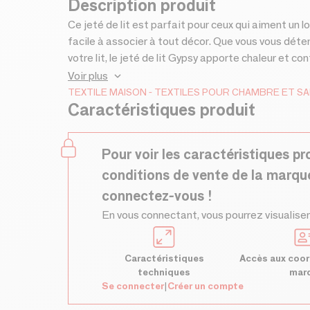
Description produit
Ce jeté de lit est parfait pour ceux qui aiment un l
facile à associer à tout décor. Que vous vous déte
votre lit, le jeté de lit Gypsy apporte chaleur et
pour tous ceux qui souhaitent rendre leur espace ac
Voir plus
TEXTILE MAISON
TEXTILES POUR CHAMBRE ET S
Caractéristiques produit
Pour voir les caractéristiques pr
conditions de vente de la marqu
connectez-vous !
En vous connectant, vous pourrez visualiser
Caractéristiques
Accès aux coor
techniques
mar
Se connecter
|
Créer un compte