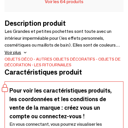
Voir les 64 produits
Description produit
Les Grandes et petites pochettes sont toute avec un
intérieur imperméable pour ( les effets personnels,
cosmétiques ou maillots de bain). Elles sont de couleurs
vives avec le design de nos personnages. Elle vous suivra
Voir plus
dans tous vos déplacements. Disponible en deux formats.
OBJETS DÉCO
AUTRES OBJETS DÉCORATIFS
OBJETS DE
DÉCORATION
LES RITOURNAILES
Elles sont désignées dans nos ateliers bretons et fabriquée
Caractéristiques produit
au Royaume Uni dans une entreprise familiale qui a une
démarche RSE exemplaire ( embauche personnel situation
handicap..) . Trousse L : longueur 29 cm x hauteur 25 cm.
Pour voir les caractéristiques produits,
Une trousse originale :-) ☀️ Dan Summer grande trousse :
les coordonnées et les conditions de
pour les aventuriers qui voyagent avec style et sourire ! Un
souffle d'originalité envahit la maison. Des accessoires
vente de la marque : créez vous un
insolites, un petit grain de folie à notre décor quotidien.
compte ou connectez-vous !
En vous connectant, vous pourrez visualiser les