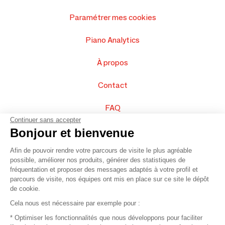
Paramétrer mes cookies
Piano Analytics
À propos
Contact
FAQ
Continuer sans accepter
Vendez vos produits
Bonjour et bienvenue
Afin de pouvoir rendre votre parcours de visite le plus agréable
Plan du site
possible, améliorer nos produits, générer des statistiques de
fréquentation et proposer des messages adaptés à votre profil et
parcours de visite, nos équipes ont mis en place sur ce site le dépôt
de cookie.
© 2016 –
Organisation SAFI
Cela nous est nécessaire par exemple pour :
* Optimiser les fonctionnalités que nous développons pour faciliter
Recrutement