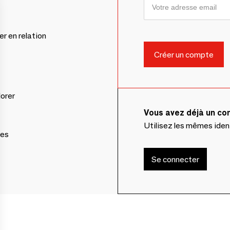
er en relation
lorer
Vous avez déjà un c
Utilisez les mêmes ide
ces
Se connecter