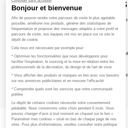
contacter les marques
Continuer sans accepter
Bonjour et bienvenue
Afin de pouvoir rendre votre parcours de visite le plus agréable
Afin de profiter au mieux de l'expérience MOM et de rentr
possible, améliorer nos produits, générer des statistiques de
avec vos marques préférées, créez-vous un compte.
fréquentation et proposer des messages adaptés à votre profil et
parcours de visite, nos équipes ont mis en place sur ce site le
dépôt de cookie.
Découvrir
Cela nous est nécessaire par exemple pour :
Les produits de milliers de fournisseurs à exp
* Optimiser les fonctionnalités que nous développons pour
faciliter l'inspiration, le sourcing et la mise en relation entre les
professionnels de la décoration, du design et de l'art de vivre
S'inspirer
Inspiration et sélections de produits tendan
* Vous afficher des produits et marques en lien avec vos besoins
sur nos annonces publicitaires et en mesurer l’efficacité
Contacter
* Comprendre quels sont les services que notre communauté
préfère
Prises de contact rapides et simplifiées
Le dépôt de certains cookies nécessite votre consentement
préalable. Nous conservons votre choix pendant 6 mois. Vous
pouvez changer d’avis à tout moment en cliquant sur le lien «
Paramétrer mes cookies » situé en bas de chaque page de nos
sites. Pour plus d’informations, veuillez consulter notre politique