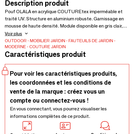
Description produit
Pouf OLALA en acrylique COUTUREtex imperméable et
traité UV. Structure en aluminium robuste. Garnissage en
mousse de haute densité. Module disponible en gris clair,
gris anthracite et jaune moutarde (une multitude
Voir plus
d'éléments dans la collection OLALA pour des
OUTDOOR
MOBILIER JARDIN
FAUTEUILS DE JARDIN
MODERNE
COUTURE JARDIN
combinaisons à l'infini). Dimensions : Dia.65 x H.42 cm.
Caractéristiques produit
Pour voir les caractéristiques produits,
les coordonnées et les conditions de
vente de la marque : créez vous un
compte ou connectez-vous !
En vous connectant, vous pourrez visualiser les
informations complètes de ce produit.