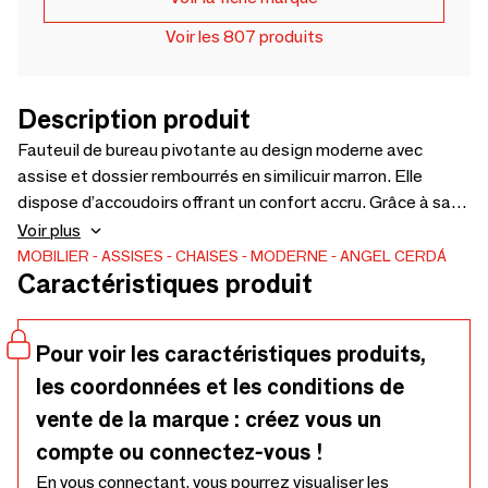
Voir les 807 produits
Description produit
Fauteuil de bureau pivotante au design moderne avec
assise et dossier rembourrés en similicuir marron. Elle
dispose d’accoudoirs offrant un confort accru. Grâce à sa
base en acier inoxydable chromé et à son assise réglable en
Voir plus
hauteur, elle deviendra un élément indispensable de votre
MOBILIER
ASSISES
CHAISES
MODERNE
ANGEL CERDÁ
Caractéristiques produit
espace de travail, tout en conservant un style avant-
gardiste. Ses roulettes apportent une praticité
supplémentaire pour les heures de travail ou d’étude.
Pour voir les caractéristiques produits,
les coordonnées et les conditions de
vente de la marque : créez vous un
compte ou connectez-vous !
En vous connectant, vous pourrez visualiser les