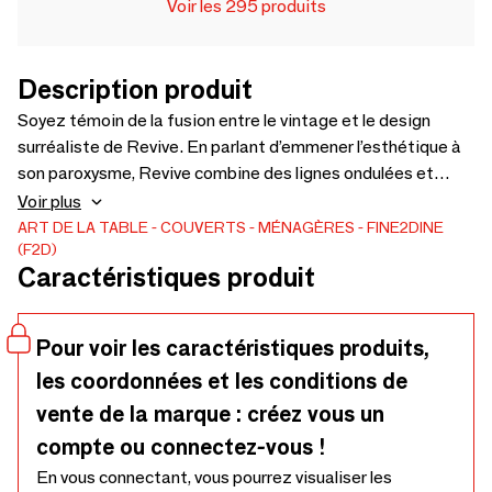
Voir les 295 produits
Description produit
Soyez témoin de la fusion entre le vintage et le design
surréaliste de Revive. En parlant d’emmener l’esthétique à
son paroxysme, Revive combine des lignes ondulées et
épurées et des formes insolentes pour créer une ligne de
Voir plus
couverts unique et novatrice. Cette force de la nature en
ART DE LA TABLE
COUVERTS
MÉNAGÈRES
FINE2DINE
(F2D)
acier inoxydable revêtu de PVD de haute qualité vous
Caractéristiques produit
charmera à la fois en noir black, doré et argenté.
Pour voir les caractéristiques produits,
les coordonnées et les conditions de
vente de la marque : créez vous un
compte ou connectez-vous !
En vous connectant, vous pourrez visualiser les