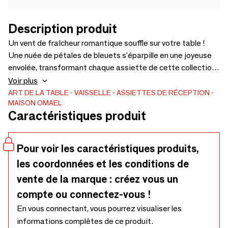
Description produit
Un vent de fraîcheur romantique souffle sur votre table !
Une nuée de pétales de bleuets s'éparpille en une joyeuse
envolée, transformant chaque assiette de cette collection
en une pièce unique. Cette collection est entièrement
Voir plus
réalisée à la main en jesmonite, avec de véritables fleurs de
ART DE LA TABLE
VAISSELLE
ASSIETTES DE RÉCEPTION
MAISON OMAEL
bleuets.
Caractéristiques produit
Pour voir les caractéristiques produits,
les coordonnées et les conditions de
vente de la marque : créez vous un
compte ou connectez-vous !
En vous connectant, vous pourrez visualiser les
informations complètes de ce produit.