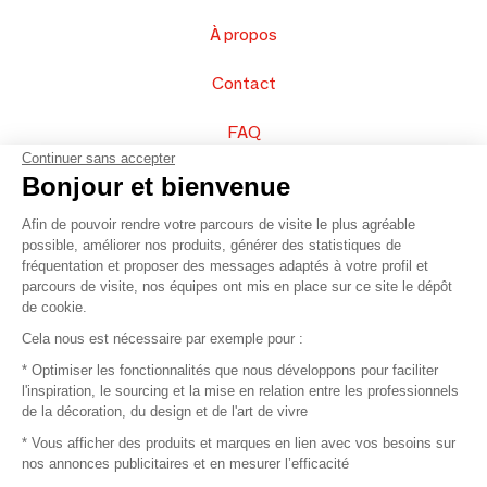
À propos
Contact
FAQ
Continuer sans accepter
Vendez vos produits
Bonjour et bienvenue
Afin de pouvoir rendre votre parcours de visite le plus agréable
Plan du site
possible, améliorer nos produits, générer des statistiques de
fréquentation et proposer des messages adaptés à votre profil et
parcours de visite, nos équipes ont mis en place sur ce site le dépôt
de cookie.
© 2016 –
Organisation SAFI
Cela nous est nécessaire par exemple pour :
* Optimiser les fonctionnalités que nous développons pour faciliter
Recrutement
l'inspiration, le sourcing et la mise en relation entre les professionnels
de la décoration, du design et de l'art de vivre
Presse
* Vous afficher des produits et marques en lien avec vos besoins sur
nos annonces publicitaires et en mesurer l’efficacité
Devenir partenaire