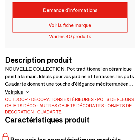
Demande d'informations
Voir la fiche marque
Voir les 40 produits
Description produit
NOUVELLE COLLECTION. Pot traditionnel en céramique
peint à la main. Idéals pour vos jardins et terrasses, les pots
Guadarte donnent une touche d'élégance méditerranéenne
à tous vos extérieurs. Pour toute autre dimension ou
Voir plus
design, n'hésitez pas a nous contacter. Référence : 410/1.
OUTDOOR
DÉCORATIONS EXTÉRIEURES
POTS DE FLEURS
OBJETS DÉCO
AUTRES OBJETS DÉCORATIFS
OBJETS DE
Couleur : MR121. Dimensions 80D x 63H.
DÉCORATION
GUADARTE
Caractéristiques produit