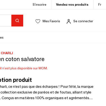
S’inscrire
Vendez vos produits
Fr
Mes Favoris
Se connecter
es
 CHARLI
n coton salvatore
t n'est plus disponible sur MOM.
tion produit
arli, ce n’est pas que des écharpes ! Pour l’été, la marque
 collection exclusive de paréos et de foutas, alliant style
é. Conçus en matières 100% organiques et agrémentés
uniques imaginés par notre créatrice Virginie, ces