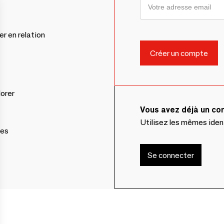
er en relation
lorer
Vous avez déjà un c
Utilisez les mêmes ide
ces
Se connecter