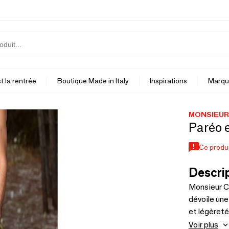
t la rentrée
Boutique Made in Italy
Inspirations
Marqu
MONSIEUR
Paréo e
Ce produi
Descrip
Monsieur Ch
dévoile une
et légèret
d’imprimés 
Voir plus