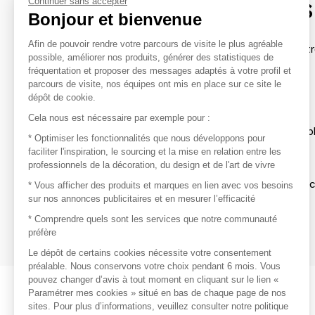
contacter les marques
Continuer sans accepter
Bonjour et bienvenue
Afin de pouvoir rendre votre parcours de visite le plus agréable
Afin de profiter au mieux de l'expérience MOM et de rentr
possible, améliorer nos produits, générer des statistiques de
avec vos marques préférées, créez-vous un compte.
fréquentation et proposer des messages adaptés à votre profil et
parcours de visite, nos équipes ont mis en place sur ce site le
dépôt de cookie.
Découvrir
Cela nous est nécessaire par exemple pour :
Les produits de milliers de fournisseurs à exp
* Optimiser les fonctionnalités que nous développons pour
faciliter l'inspiration, le sourcing et la mise en relation entre les
professionnels de la décoration, du design et de l'art de vivre
S'inspirer
Inspiration et sélections de produits tendan
* Vous afficher des produits et marques en lien avec vos besoins
sur nos annonces publicitaires et en mesurer l’efficacité
Contacter
* Comprendre quels sont les services que notre communauté
préfère
Prises de contact rapides et simplifiées
Le dépôt de certains cookies nécessite votre consentement
préalable. Nous conservons votre choix pendant 6 mois. Vous
pouvez changer d’avis à tout moment en cliquant sur le lien «
Paramétrer mes cookies » situé en bas de chaque page de nos
sites. Pour plus d’informations, veuillez consulter notre politique