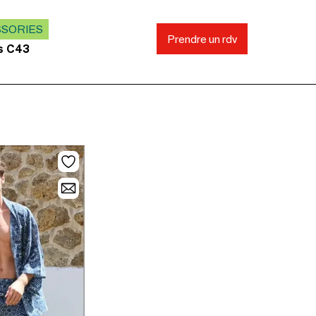
SSORIES
Prendre un rdv
ds C43