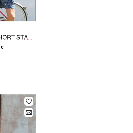
VESTE KIMONO & SHORT STANLEY EN VOILE DE COTON
 €