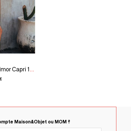
Serviette de plage Delmor Capri 100x180 cm
€
compte Maison&Objet ou MOM ?