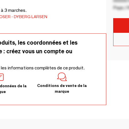
00000 V
Pays / 
 à 3 marches.
POSER
DYBERG LARSEN
oduits, les coordonnées et les
e : créez vous un compte ou
 les informations complètes de ce produit.
Conditions de vente de la
données de la
marque
que