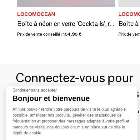
LOCOMOCEAN
LOCOM
Boîte à néon en verre 'Cocktails', rose
Prix de vente conseillé :
154,95 €
Prix de ven
Connectez-vous pour
contacter les marques
Continuer sans accepter
Bonjour et bienvenue
Afin de pouvoir rendre votre parcours de visite le plus agréable
Afin de profiter au mieux de l'expérience MOM et de rentr
possible, améliorer nos produits, générer des statistiques de
avec vos marques préférées, créez-vous un compte.
fréquentation et proposer des messages adaptés à votre profil et
parcours de visite, nos équipes ont mis en place sur ce site le
dépôt de cookie.