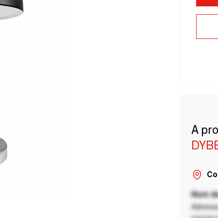
A pr
DYB
Co
Nom de
Adresse