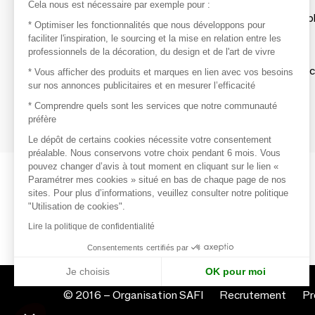
Découvrir
Cela nous est nécessaire par exemple pour :
Les produits de milliers de fournisseurs à exp
* Optimiser les fonctionnalités que nous développons pour
faciliter l'inspiration, le sourcing et la mise en relation entre les
professionnels de la décoration, du design et de l'art de vivre
S'inspirer
Inspiration et sélections de produits tendan
* Vous afficher des produits et marques en lien avec vos besoins
sur nos annonces publicitaires et en mesurer l’efficacité
Contacter
* Comprendre quels sont les services que notre communauté
préfère
Prises de contact rapides et simplifiées
Le dépôt de certains cookies nécessite votre consentement
préalable. Nous conservons votre choix pendant 6 mois. Vous
pouvez changer d’avis à tout moment en cliquant sur le lien «
Paramétrer mes cookies » situé en bas de chaque page de nos
sites. Pour plus d’informations, veuillez consulter notre politique
"Utilisation de cookies".
Lire la politique de confidentialité
Consentements certifiés par
Je choisis
OK pour moi
Axeptio consent
Plateforme de Gestion du Consentement : Personnalisez vo
© 2016 –
Organisation SAFI
Recrutement
Pr