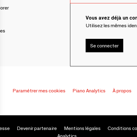
lorer
Vous avez déjà un c
Utilisez les mêmes ide
ces
Se connecter
Paramétrer mes cookies
Piano Analytics
À propos
s Options
esse
Devenir partenaire
Mentions légales
Conditions c
Analytics