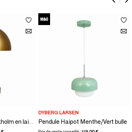
DYBERG LARSEN
Pendule Haipot Menthe/Vert bulle
Lampe de table Stockholm en laiton antique
 €
Prix de vente conseillé :
119,00 €