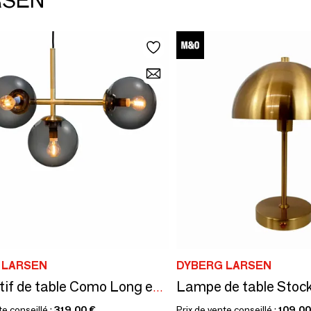
ARSEN
 LARSEN
DYBERG LARSEN
Pendentif de table Como Long en laiton
te conseillé :
319,00 €
Prix de vente conseillé :
109,00