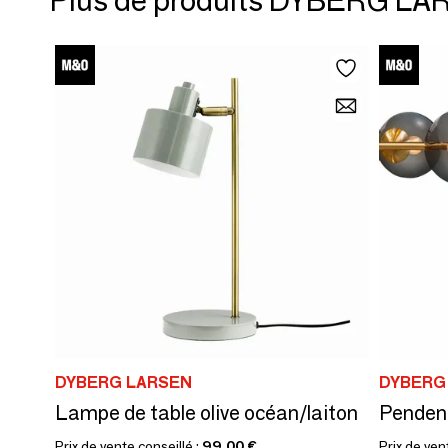
Plus de produits DYBERG L
DYBERG LARSEN
DYBERG
Lampe de table olive océan/laiton
Prix de vente conseillé :
99,00 €
Prix de ven