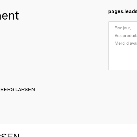
ment
pages.lead
N
 DYBERG LARSEN