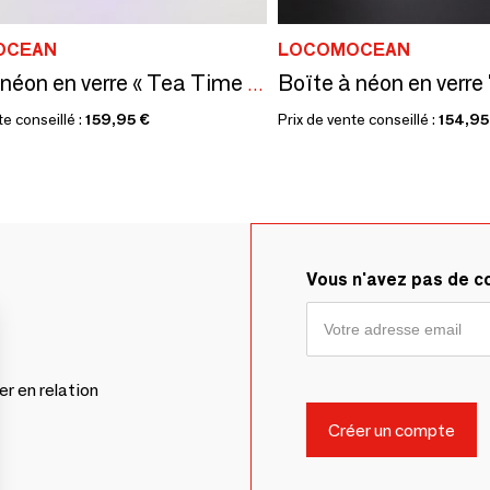
OCEAN
LOCOMOCEAN
Boïte à néon en verre
Boîte à néon en verre « Tea Time » - bleu
te conseillé :
159,95 €
Prix de vente conseillé :
154,95
Vous n'avez pas de 
er en relation