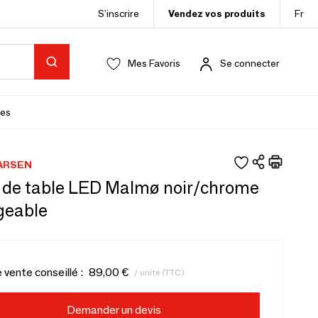
S’inscrire
Vendez vos produits
Fr
Mes Favoris
Se connecter
es
ARSEN
de table LED Malmø noir/chrome
geable
e vente conseillé :
89,00 €
/ unité (TTC)
Demander un devis