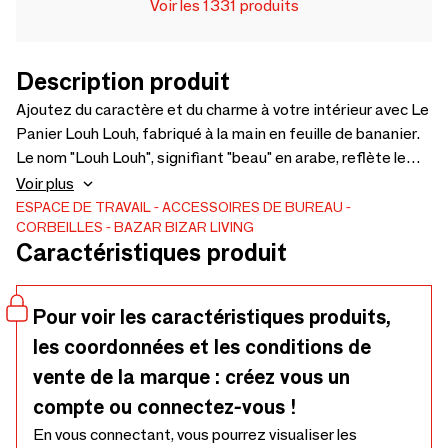
Voir les 1331 produits
Description produit
Ajoutez du caractère et du charme à votre intérieur avec Le
Panier Louh Louh, fabriqué à la main en feuille de bananier.
Le nom "Louh Louh", signifiant "beau" en arabe, reflète le
design marquant et l’élégance naturelle de ce panier. Qu’il
Voir plus
serve à ranger des couvertures, des jouets, du linge ou
ESPACE DE TRAVAIL
ACCESSOIRES DE BUREAU
CORBEILLES
BAZAR BIZAR LIVING
comme accent décoratif, ce panier apporte une touche de
Caractéristiques produit
style à chaque pièce.
Pour voir les caractéristiques produits,
les coordonnées et les conditions de
vente de la marque : créez vous un
compte ou connectez-vous !
En vous connectant, vous pourrez visualiser les