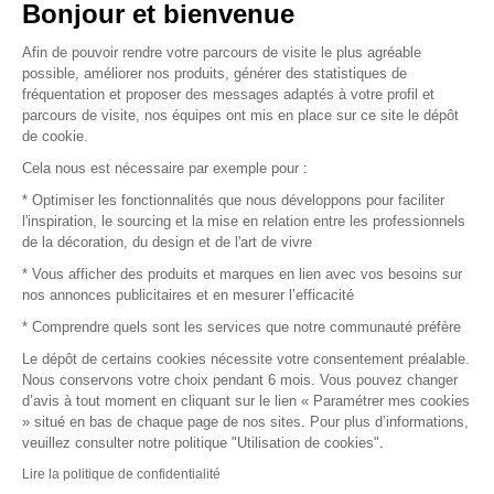
Vendez vos produits
Bonjour et bienvenue
Afin de pouvoir rendre votre parcours de visite le plus agréable
Plan du site
possible, améliorer nos produits, générer des statistiques de
fréquentation et proposer des messages adaptés à votre profil et
parcours de visite, nos équipes ont mis en place sur ce site le dépôt
de cookie.
© 2016 –
Organisation SAFI
Cela nous est nécessaire par exemple pour :
* Optimiser les fonctionnalités que nous développons pour faciliter
Recrutement
l'inspiration, le sourcing et la mise en relation entre les professionnels
de la décoration, du design et de l'art de vivre
Presse
* Vous afficher des produits et marques en lien avec vos besoins sur
nos annonces publicitaires et en mesurer l’efficacité
Devenir partenaire
* Comprendre quels sont les services que notre communauté préfère
Le dépôt de certains cookies nécessite votre consentement préalable.
Mentions légales
Nous conservons votre choix pendant 6 mois. Vous pouvez changer
d’avis à tout moment en cliquant sur le lien « Paramétrer mes cookies
Conditions commerciales
» situé en bas de chaque page de nos sites. Pour plus d’informations,
veuillez consulter notre politique "Utilisation de cookies".
Retours et remboursements
Lire la politique de confidentialité