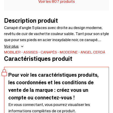
Voir les 807 produits
Description produit
Canapé d'angle 5 places avec droite au design moderne,
revêtu de cuir de vachette couleur sable. Tant pour son style
que pour ses pieds en acier inoxydable noir, ce canapé
apportera la touche d'avant-garde et d'élégance que vous
Voir plus
recherchez pour votre intérieur.
MOBILIER
ASSISES
CANAPÉS
MODERNE
ANGEL CERDÁ
Caractéristiques produit
Pour voir les caractéristiques produits,
les coordonnées et les conditions de
vente de la marque : créez vous un
compte ou connectez-vous !
En vous connectant, vous pourrez visualiser les
informations complètes de ce produit.