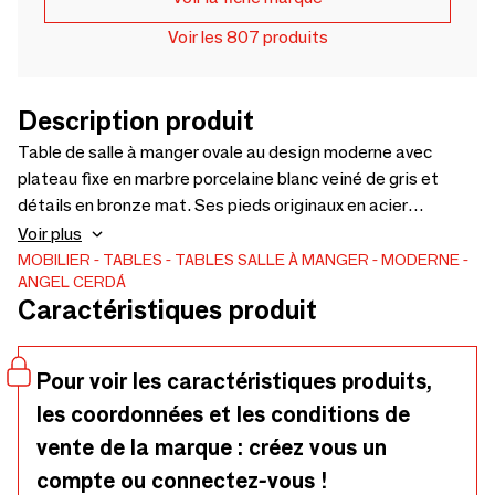
Voir les 807 produits
Description produit
Table de salle à manger ovale au design moderne avec
plateau fixe en marbre porcelaine blanc veiné de gris et
détails en bronze mat. Ses pieds originaux en acier
inoxydable couleur bronze sont des éléments clés qui
Voir plus
mettent en valeur son design.
MOBILIER
TABLES
TABLES SALLE À MANGER
MODERNE
ANGEL CERDÁ
Caractéristiques produit
Pour voir les caractéristiques produits,
les coordonnées et les conditions de
vente de la marque : créez vous un
compte ou connectez-vous !