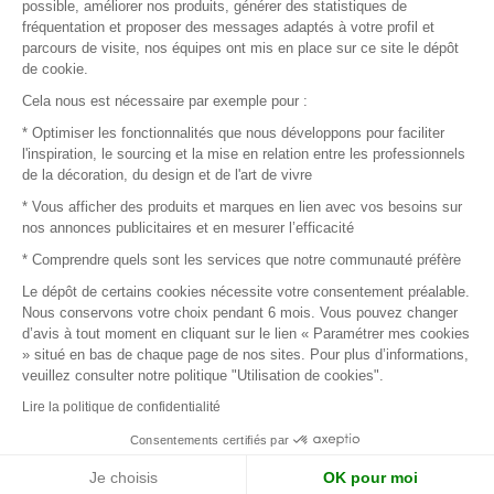
possible, améliorer nos produits, générer des statistiques de
fréquentation et proposer des messages adaptés à votre profil et
parcours de visite, nos équipes ont mis en place sur ce site le dépôt
de cookie.
© 2016 –
Organisation SAFI
Cela nous est nécessaire par exemple pour :
* Optimiser les fonctionnalités que nous développons pour faciliter
Recrutement
l'inspiration, le sourcing et la mise en relation entre les professionnels
de la décoration, du design et de l'art de vivre
Presse
* Vous afficher des produits et marques en lien avec vos besoins sur
nos annonces publicitaires et en mesurer l’efficacité
Devenir partenaire
* Comprendre quels sont les services que notre communauté préfère
Le dépôt de certains cookies nécessite votre consentement préalable.
Mentions légales
Nous conservons votre choix pendant 6 mois. Vous pouvez changer
d’avis à tout moment en cliquant sur le lien « Paramétrer mes cookies
Conditions commerciales
» situé en bas de chaque page de nos sites. Pour plus d’informations,
veuillez consulter notre politique "Utilisation de cookies".
Retours et remboursements
Lire la politique de confidentialité
Piano Analytics
Consentements certifiés par
Je choisis
OK pour moi