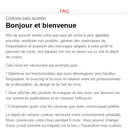
FAQ
Continuer sans accepter
Vendez vos produits
Bonjour et bienvenue
Afin de pouvoir rendre votre parcours de visite le plus agréable
Plan du site
possible, améliorer nos produits, générer des statistiques de
fréquentation et proposer des messages adaptés à votre profil et
parcours de visite, nos équipes ont mis en place sur ce site le dépôt
de cookie.
© 2016 –
Organisation SAFI
Cela nous est nécessaire par exemple pour :
* Optimiser les fonctionnalités que nous développons pour faciliter
Recrutement
l'inspiration, le sourcing et la mise en relation entre les professionnels
de la décoration, du design et de l'art de vivre
Presse
* Vous afficher des produits et marques en lien avec vos besoins sur
nos annonces publicitaires et en mesurer l’efficacité
Devenir partenaire
* Comprendre quels sont les services que notre communauté préfère
Le dépôt de certains cookies nécessite votre consentement préalable.
Mentions légales
Nous conservons votre choix pendant 6 mois. Vous pouvez changer
d’avis à tout moment en cliquant sur le lien « Paramétrer mes cookies