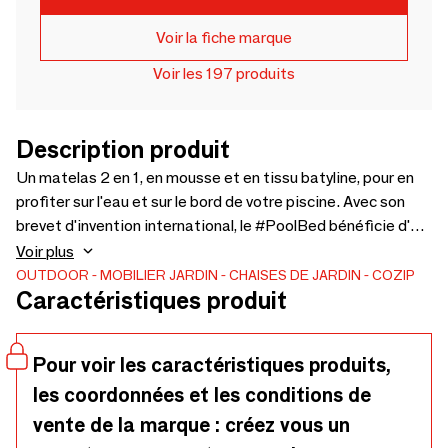
Voir la fiche marque
Voir les 197 produits
Description produit
Un matelas 2 en 1, en mousse et en tissu batyline, pour en
profiter sur l'eau et sur le bord de votre piscine. Avec son
brevet d'invention international, le #PoolBed bénéficie d'un
processus unique de mousses flottantes très confortables.
Voir plus
Résistant aux UV, sa housse en tissu batyline waterproof,
OUTDOOR
MOBILIER JARDIN
CHAISES DE JARDIN
COZIP
Caractéristiques produit
vous permet de le nettoyer facilement au jet d'eau et au
savon de Marseille. Batyline grille en dessous anti abrasion
et respirante Attention eau de javel pure et "chlore choc"
Pour voir les caractéristiques produits,
interdit. Conforme à la norme NF ISO 25649-1/2/3 Norme
les coordonnées et les conditions de
internationale obligatoire pour tout produit flottant.
vente de la marque : créez vous un