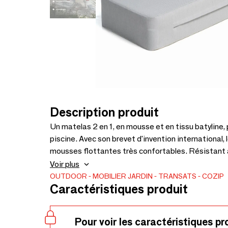
Description produit
Un matelas 2 en 1, en mousse et en tissu batyline, p
piscine. Avec son brevet d'invention international
mousses flottantes très confortables. Résistant a
permet de le nettoyer facilement au jet d'eau et au
Voir plus
abrasion et respirante Attention eau de javel pure
OUTDOOR
MOBILIER JARDIN
TRANSATS
COZIP
Caractéristiques produit
ISO 25649-1/2/3 Norme internationale obligatoire
Pour voir les caractéristiques pr