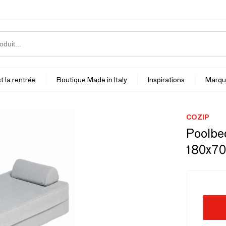
t la rentrée
Boutique Made in Italy
Inspirations
Marqu
COZIP
Poolbed
180x70