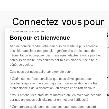
Connectez-vous pour
contacter les marques
Continuer sans accepter
Bonjour et bienvenue
Afin de pouvoir rendre votre parcours de visite le plus agréable
Afin de profiter au mieux de l'expérience MOM et de rentr
possible, améliorer nos produits, générer des statistiques de
avec vos marques préférées, créez-vous un compte.
fréquentation et proposer des messages adaptés à votre profil et
parcours de visite, nos équipes ont mis en place sur ce site le
dépôt de cookie.
Découvrir
Cela nous est nécessaire par exemple pour :
Les produits de milliers de fournisseurs à exp
* Optimiser les fonctionnalités que nous développons pour
faciliter l'inspiration, le sourcing et la mise en relation entre les
professionnels de la décoration, du design et de l'art de vivre
S'inspirer
Inspiration et sélections de produits tendan
* Vous afficher des produits et marques en lien avec vos besoins
sur nos annonces publicitaires et en mesurer l’efficacité
Contacter
* Comprendre quels sont les services que notre communauté