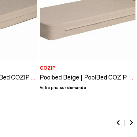
COZIP
Poolbed Ethnik | PoolBed COZIP | 180x70xh18 cm
Poolbed Beige | PoolBed COZIP | 180x70xh18 cm
Votre prix :
sur demande