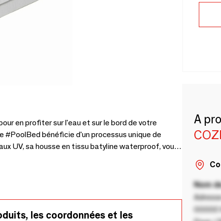
A pr
our en profiter sur l'eau et sur le bord de votre
COZ
, le #PoolBed bénéficie d'un processus unique de
ux UV, sa housse en tissu batyline waterproof, vous
 savon de Marseille. Batyline grille en dessous anti
Co
 et "chlore choc" interdit. Conforme à la norme NF
 pour tout produit flottant.
Nom de
Adresse
00000 V
oduits, les coordonnées et les