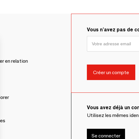
Vous n'avez pas de 
er en relation
lorer
Vous avez déjà un c
Utilisez les mêmes ide
ces
Se connecter