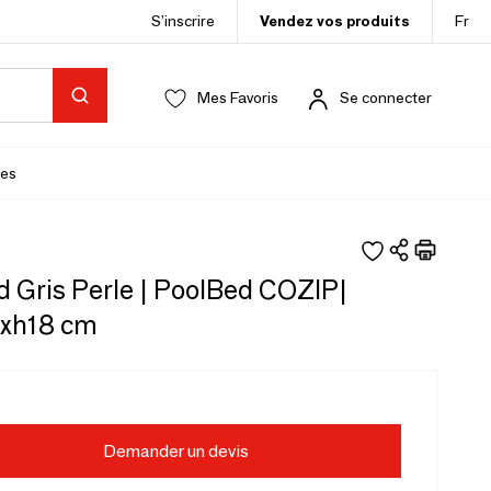
S’inscrire
Vendez vos produits
Fr
Mes Favoris
Se connecter
es
 Gris Perle | PoolBed COZIP|
xh18 cm
Demander un devis