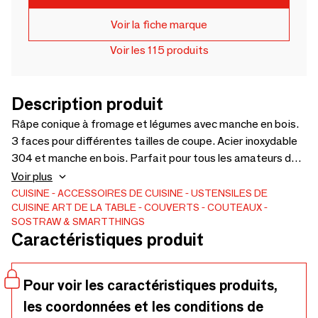
Voir la fiche marque
Voir les 115 produits
Description produit
Râpe conique à fromage et légumes avec manche en bois.
3 faces pour différentes tailles de coupe. Acier inoxydable
304 et manche en bois. Parfait pour tous les amateurs de
cuisine et de fromage ! Dimensions : hauteur 26 cm,
Voir plus
diamètre 11,5 cm; Poids : 170 g.
CUISINE
ACCESSOIRES DE CUISINE
USTENSILES DE
CUISINE
ART DE LA TABLE
COUVERTS
COUTEAUX
SOSTRAW & SMARTTHINGS
Caractéristiques produit
Pour voir les caractéristiques produits,
les coordonnées et les conditions de