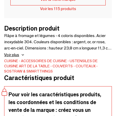
Voir les 115 produits
Description produit
Râpe à fromage et légumes - 4 coloris disponibles. Acier
inoxydable 304. Couleurs disponibles : argent, or, or rose,
arc-en-ciel. Dimensions : hauteur 23,8 cm x longueur 11,3 cm
x profondeur 8,7 cm. Poids : 156 g. Parfait pour tous les
Voir plus
amateurs de cuisine et de fromage !
CUISINE
ACCESSOIRES DE CUISINE
USTENSILES DE
CUISINE
ART DE LA TABLE
COUVERTS
COUTEAUX
SOSTRAW & SMARTTHINGS
Caractéristiques produit
Pour voir les caractéristiques produits,
les coordonnées et les conditions de
vente de la marque : créez vous un