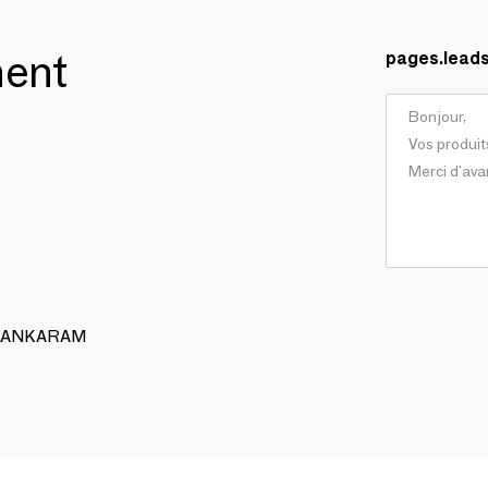
ment
pages.lead
 ALANKARAM