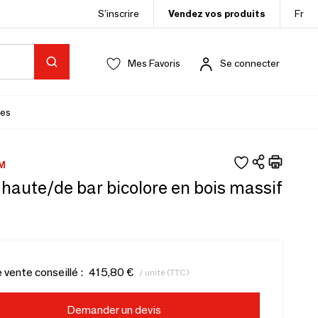
S’inscrire
Vendez vos produits
Fr
Mes Favoris
Se connecter
es
M
haute/de bar bicolore en bois massif
e vente conseillé :
415,80 €
/ unité (TTC)
Demander un devis