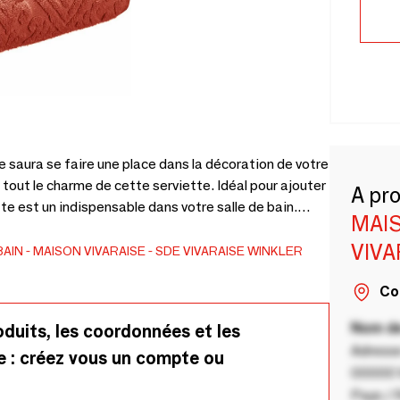
e saura se faire une place dans la décoration de votre
 tout le charme de cette serviette. Idéal pour ajouter
A pr
te est un indispensable dans votre salle de bain.
MAIS
% coton, elle sera utile au quotidien. Elle bénéficie
VIVA
r votre espace de la plus belle des manières.
BAIN
MAISON VIVARAISE - SDE VIVARAISE WINKLER
plus d'éclat et d'originalité ! Associez cette serviette
Co
amme ZOÉ. - 100% Coton
Nom de
oduits, les coordonnées et les
Adresse
e : créez vous un compte ou
00000 V
Pays / 