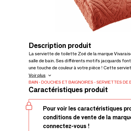
Description produit
La serviette de toilette Zoé de la marque Vivarais
salle de bain. Ses différents motifs jacquards font
une touche de couleur à votre pièce ! Cette serviet
Résistante et douce au toucher avec sa matière 100
Voir plus
également de motifs jacquards réussis pour habille
BAIN
DOUCHES ET BAIGNOIRES
SERVIETTES DE 
Caractéristiques produit
N'hésitez pas à assortir les coloris entre eux pour 
à la finition frangée aux autres articles de la g
Pour voir les caractéristiques pr
conditions de vente de la marqu
connectez-vous !