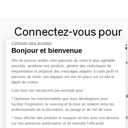
Connectez-vous pour
contacter les marques
Continuer sans accepter
Bonjour et bienvenue
Afin de pouvoir rendre votre parcours de visite le plus agréable
Afin de profiter au mieux de l'expérience MOM et de rentr
possible, améliorer nos produits, générer des statistiques de
avec vos marques préférées, créez-vous un compte.
fréquentation et proposer des messages adaptés à votre profil et
parcours de visite, nos équipes ont mis en place sur ce site le
dépôt de cookie.
Découvrir
Cela nous est nécessaire par exemple pour :
Les produits de milliers de fournisseurs à exp
* Optimiser les fonctionnalités que nous développons pour
faciliter l'inspiration, le sourcing et la mise en relation entre les
professionnels de la décoration, du design et de l'art de vivre
S'inspirer
Inspiration et sélections de produits tendan
* Vous afficher des produits et marques en lien avec vos besoins
sur nos annonces publicitaires et en mesurer l’efficacité