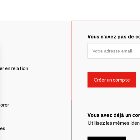
Vous n'avez pas de 
er en relation
lorer
Vous avez déjà un c
Utilisez les mêmes ide
ces