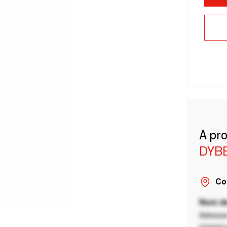
A pr
DYB
Co
Nom de
Adresse