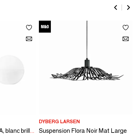
DYBERG LARSEN
Suspension Flora Noir Mat Large
Boule lumineuse ALBA, blanc brillant — Paquet de deux