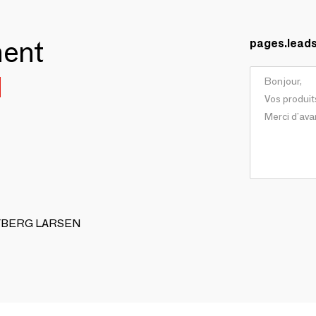
ment
pages.lead
N
 DYBERG LARSEN