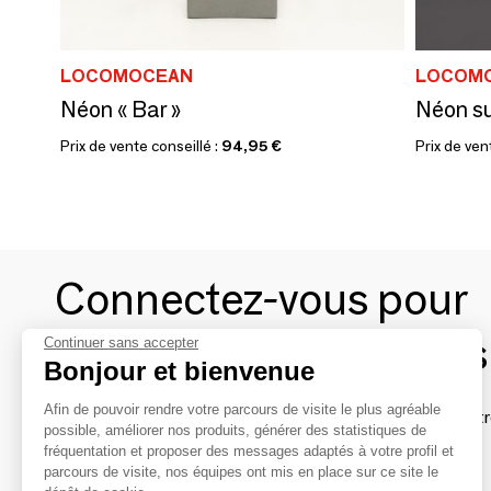
LOCOMOCEAN
LOCOM
Néon « Bar »
Néon su
Prix de vente conseillé :
94,95 €
Prix de ven
Connectez-vous pour
contacter les marques
Continuer sans accepter
Bonjour et bienvenue
Afin de pouvoir rendre votre parcours de visite le plus agréable
Afin de profiter au mieux de l'expérience MOM et de rentr
possible, améliorer nos produits, générer des statistiques de
avec vos marques préférées, créez-vous un compte.
fréquentation et proposer des messages adaptés à votre profil et
parcours de visite, nos équipes ont mis en place sur ce site le