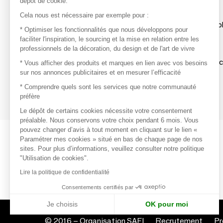
dépôt de cookie.
Découvrir
Cela nous est nécessaire par exemple pour :
Les produits de milliers de fournisseurs à exp
* Optimiser les fonctionnalités que nous développons pour
faciliter l'inspiration, le sourcing et la mise en relation entre les
professionnels de la décoration, du design et de l'art de vivre
S'inspirer
Inspiration et sélections de produits tendan
* Vous afficher des produits et marques en lien avec vos besoins
sur nos annonces publicitaires et en mesurer l’efficacité
Contacter
* Comprendre quels sont les services que notre communauté
préfère
Prises de contact rapides et simplifiées
Le dépôt de certains cookies nécessite votre consentement
préalable. Nous conservons votre choix pendant 6 mois. Vous
pouvez changer d’avis à tout moment en cliquant sur le lien «
Paramétrer mes cookies » situé en bas de chaque page de nos
sites. Pour plus d’informations, veuillez consulter notre politique
"Utilisation de cookies".
Lire la politique de confidentialité
Consentements certifiés par
Je choisis
OK pour moi
Axeptio consent
Plateforme de Gestion du Consentement : Personnalisez vo
© 2016 –
Organisation SAFI
Recrutement
Pr