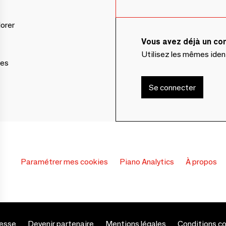
lorer
Vous avez déjà un c
Utilisez les mêmes ide
ces
Se connecter
Paramétrer mes cookies
Piano Analytics
À propos
s Options
esse
Devenir partenaire
Mentions légales
Conditions c