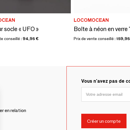
OCEAN
LOCOMOCEAN
r socle « UFO »
Boîte à néon en verre 
te conseillé :
94,95 €
Prix de vente conseillé :
159,95
Vous n'avez pas de 
er en relation