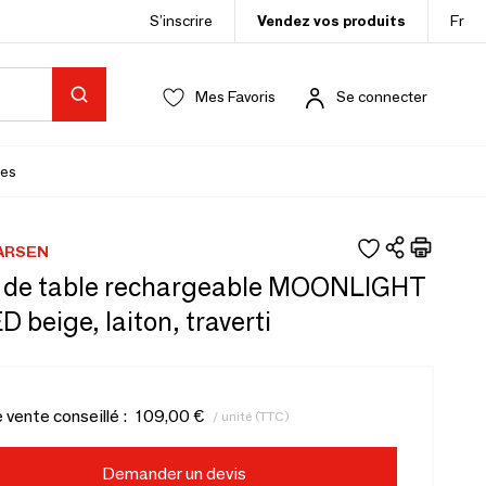
S’inscrire
Vendez vos produits
Fr
Mes Favoris
Se connecter
es
ARSEN
de table rechargeable MOONLIGHT
D beige, laiton, traverti
e vente conseillé :
109,00 €
/ unité (TTC)
Demander un devis