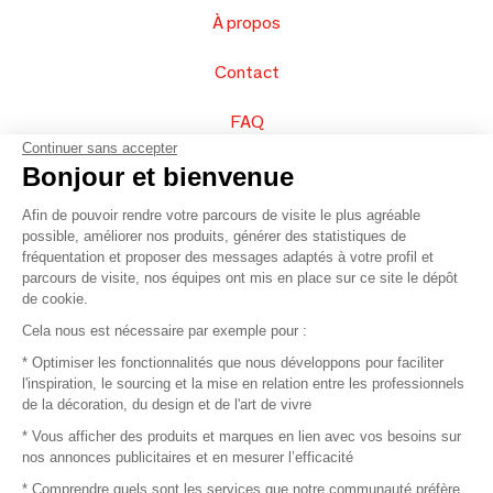
À propos
Contact
FAQ
Continuer sans accepter
Vendez vos produits
Bonjour et bienvenue
Afin de pouvoir rendre votre parcours de visite le plus agréable
Plan du site
possible, améliorer nos produits, générer des statistiques de
fréquentation et proposer des messages adaptés à votre profil et
parcours de visite, nos équipes ont mis en place sur ce site le dépôt
de cookie.
© 2016 –
Organisation SAFI
Cela nous est nécessaire par exemple pour :
* Optimiser les fonctionnalités que nous développons pour faciliter
Recrutement
l'inspiration, le sourcing et la mise en relation entre les professionnels
de la décoration, du design et de l'art de vivre
Presse
* Vous afficher des produits et marques en lien avec vos besoins sur
nos annonces publicitaires et en mesurer l’efficacité
Devenir partenaire
* Comprendre quels sont les services que notre communauté préfère