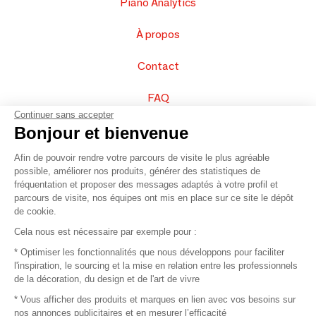
Piano Analytics
À propos
Contact
FAQ
Continuer sans accepter
Vendez vos produits
Bonjour et bienvenue
Afin de pouvoir rendre votre parcours de visite le plus agréable
Plan du site
possible, améliorer nos produits, générer des statistiques de
fréquentation et proposer des messages adaptés à votre profil et
parcours de visite, nos équipes ont mis en place sur ce site le dépôt
de cookie.
© 2016 –
Organisation SAFI
Cela nous est nécessaire par exemple pour :
* Optimiser les fonctionnalités que nous développons pour faciliter
Recrutement
l'inspiration, le sourcing et la mise en relation entre les professionnels
de la décoration, du design et de l'art de vivre
Presse
* Vous afficher des produits et marques en lien avec vos besoins sur
nos annonces publicitaires et en mesurer l’efficacité