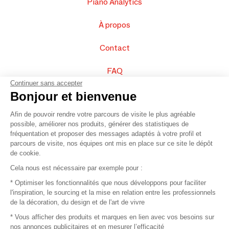
Piano Analytics
À propos
Contact
FAQ
Continuer sans accepter
Vendez vos produits
Bonjour et bienvenue
Afin de pouvoir rendre votre parcours de visite le plus agréable
Plan du site
possible, améliorer nos produits, générer des statistiques de
fréquentation et proposer des messages adaptés à votre profil et
parcours de visite, nos équipes ont mis en place sur ce site le dépôt
de cookie.
© 2016 –
Organisation SAFI
Cela nous est nécessaire par exemple pour :
* Optimiser les fonctionnalités que nous développons pour faciliter
Recrutement
l'inspiration, le sourcing et la mise en relation entre les professionnels
de la décoration, du design et de l'art de vivre
Presse
* Vous afficher des produits et marques en lien avec vos besoins sur
nos annonces publicitaires et en mesurer l’efficacité