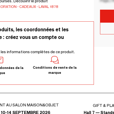
Pays / 
urses. Découvrir le produit
CORATION
CADEAUX
LAVAL 1878
oduits, les coordonnées et les
e : créez vous un compte ou
 les informations complètes de ce produit.
Conditions de vente de la
données de la
marque
que
NT AU SALON MAISON&OBJET
GIFT & PL
Hall 7 — Stand
 10-14 SEPTEMBRE 2026