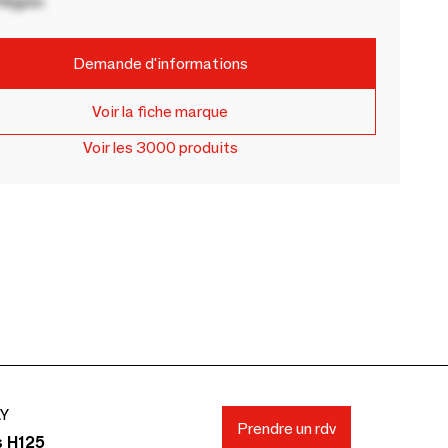
Région
Demande d'informations
Voir la fiche marque
Voir les 3000 produits
AY
Prendre un rdv
s H125