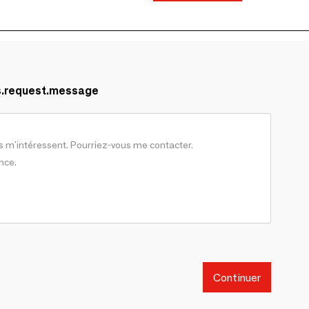
s.request.message
Continuer