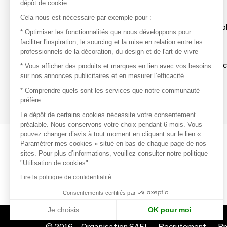
dépôt de cookie.
Découvrir
Cela nous est nécessaire par exemple pour :
Les produits de milliers de fournisseurs à exp
* Optimiser les fonctionnalités que nous développons pour
faciliter l'inspiration, le sourcing et la mise en relation entre les
professionnels de la décoration, du design et de l'art de vivre
S'inspirer
Inspiration et sélections de produits tendan
* Vous afficher des produits et marques en lien avec vos besoins
sur nos annonces publicitaires et en mesurer l’efficacité
Contacter
* Comprendre quels sont les services que notre communauté
préfère
Prises de contact rapides et simplifiées
Le dépôt de certains cookies nécessite votre consentement
préalable. Nous conservons votre choix pendant 6 mois. Vous
pouvez changer d’avis à tout moment en cliquant sur le lien «
Paramétrer mes cookies » situé en bas de chaque page de nos
sites. Pour plus d’informations, veuillez consulter notre politique
"Utilisation de cookies".
Lire la politique de confidentialité
Consentements certifiés par
Je choisis
OK pour moi
© 2016 –
Organisation SAFI
Recrutement
Pr
Axeptio consent
Plateforme de Gestion du Consentement : Personnalisez vo