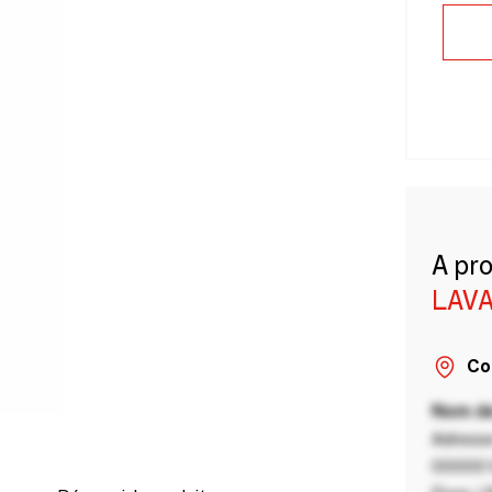
A pr
LAVA
Co
Nom de
Adresse
00000 V