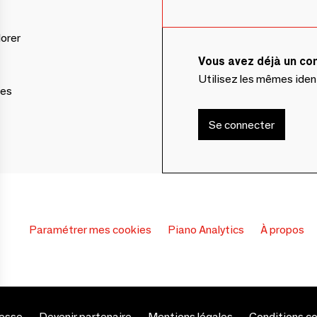
lorer
Vous avez déjà un c
Utilisez les mêmes ide
ces
Se connecter
Paramétrer mes cookies
Piano Analytics
À propos
esse
Devenir partenaire
Mentions légales
Conditions c
s Options