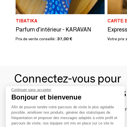
TIBATIKA
CARTE 
Parfum d'intérieur - KARAVAN
Express
Prix de vente conseillé :
37,00 €
Votre prix :
Connectez-vous pour
contacter les marques
Continuer sans accepter
Bonjour et bienvenue
Afin de pouvoir rendre votre parcours de visite le plus agréable
Afin de profiter au mieux de l'expérience MOM et de rentr
possible, améliorer nos produits, générer des statistiques de
avec vos marques préférées, créez-vous un compte.
fréquentation et proposer des messages adaptés à votre profil et
parcours de visite, nos équipes ont mis en place sur ce site le