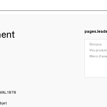
ment
pages.lead
AVAL 1878
bjet