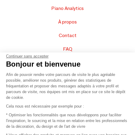
Piano Analytics
À propos
Contact
FAQ
Continuer sans accepter
Vendez vos produits
Bonjour et bienvenue
Afin de pouvoir rendre votre parcours de visite le plus agréable
Plan du site
possible, améliorer nos produits, générer des statistiques de
fréquentation et proposer des messages adaptés à votre profil et
parcours de visite, nos équipes ont mis en place sur ce site le dépôt
de cookie.
© 2016 –
Organisation SAFI
Cela nous est nécessaire par exemple pour :
* Optimiser les fonctionnalités que nous développons pour faciliter
Recrutement
l'inspiration, le sourcing et la mise en relation entre les professionnels
de la décoration, du design et de l'art de vivre
Presse