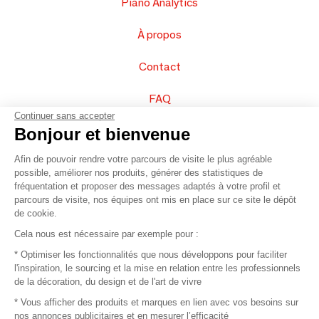
Piano Analytics
À propos
Contact
FAQ
Continuer sans accepter
Vendez vos produits
Bonjour et bienvenue
Afin de pouvoir rendre votre parcours de visite le plus agréable
Plan du site
possible, améliorer nos produits, générer des statistiques de
fréquentation et proposer des messages adaptés à votre profil et
parcours de visite, nos équipes ont mis en place sur ce site le dépôt
de cookie.
© 2016 –
Organisation SAFI
Cela nous est nécessaire par exemple pour :
* Optimiser les fonctionnalités que nous développons pour faciliter
Recrutement
l'inspiration, le sourcing et la mise en relation entre les professionnels
de la décoration, du design et de l'art de vivre
Presse
* Vous afficher des produits et marques en lien avec vos besoins sur
nos annonces publicitaires et en mesurer l’efficacité