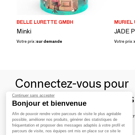
BELLE LURETTE GMBH
MURIEL
Minki
JADE Pa
Votre prix :
sur demande
Votre prix :
Connectez-vous pour
contacter les marques
Continuer sans accepter
Bonjour et bienvenue
Afin de pouvoir rendre votre parcours de visite le plus agréable
Afin de profiter au mieux de l'expérience MOM et de rentr
possible, améliorer nos produits, générer des statistiques de
avec vos marques préférées, créez-vous un compte.
fréquentation et proposer des messages adaptés à votre profil et
parcours de visite, nos équipes ont mis en place sur ce site le