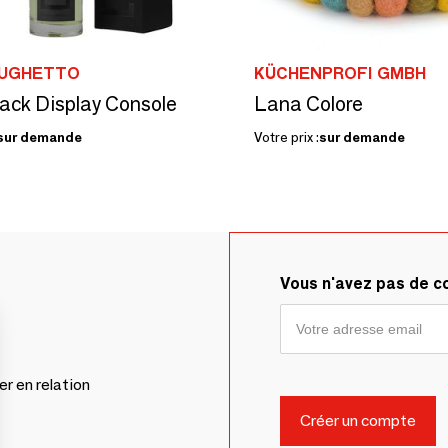
 UGHETTO
KÜCHENPROFI GMBH
ck Display Console
Lana Colore
sur demande
Votre prix :
sur demande
Vous n'avez pas de 
er en relation