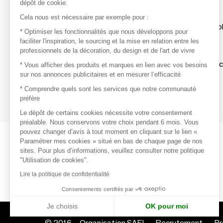
dépôt de cookie.
Découvrir
Cela nous est nécessaire par exemple pour :
Les produits de milliers de fournisseurs à exp
* Optimiser les fonctionnalités que nous développons pour
faciliter l'inspiration, le sourcing et la mise en relation entre les
professionnels de la décoration, du design et de l'art de vivre
S'inspirer
Inspiration et sélections de produits tendan
* Vous afficher des produits et marques en lien avec vos besoins
sur nos annonces publicitaires et en mesurer l’efficacité
Contacter
* Comprendre quels sont les services que notre communauté
préfère
Prises de contact rapides et simplifiées
Le dépôt de certains cookies nécessite votre consentement
préalable. Nous conservons votre choix pendant 6 mois. Vous
pouvez changer d’avis à tout moment en cliquant sur le lien «
Paramétrer mes cookies » situé en bas de chaque page de nos
sites. Pour plus d’informations, veuillez consulter notre politique
"Utilisation de cookies".
Lire la politique de confidentialité
Consentements certifiés par
Je choisis
OK pour moi
© 2016 –
Organisation SAFI
Recrutement
Pr
Axeptio consent
Plateforme de Gestion du Consentement : Personnalisez vo