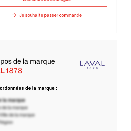
Je souhaite passer commande
opos de la marque
L 1878
ordonnées de la marque :
 la marque
 de la marque
ille de la marque
Région