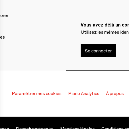
lorer
Vous avez déjà un c
Utilisez les mêmes ide
ces
Se connecter
Paramétrer mes cookies
Piano Analytics
À propos
esse
Devenir partenaire
Mentions légales
Conditions c
s Options