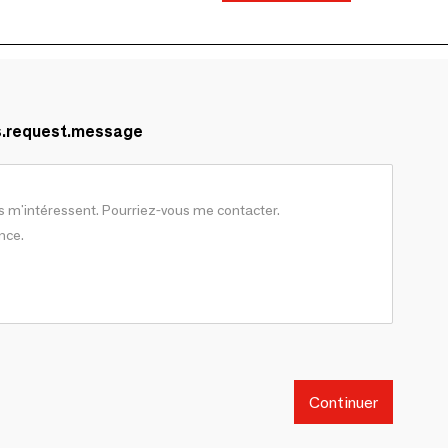
s.request.message
Continuer