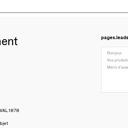
ment
pages.lead
AVAL 1878
bjet