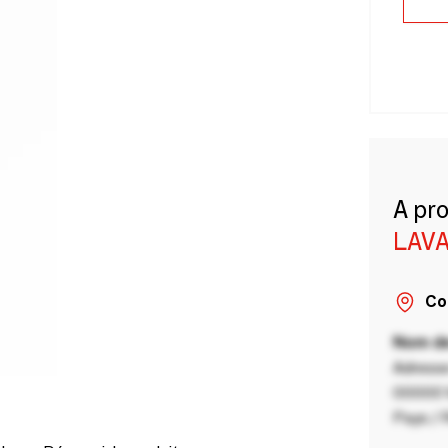
A pr
LAVA
Co
Nom de
Adresse
00000 V
Pays / 