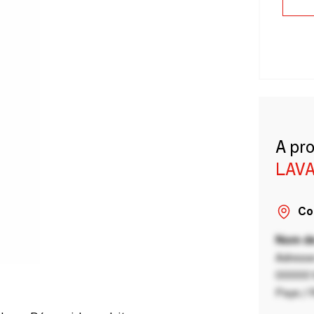
A pr
LAVA
Co
Nom de
Adresse
00000 V
Pays / 