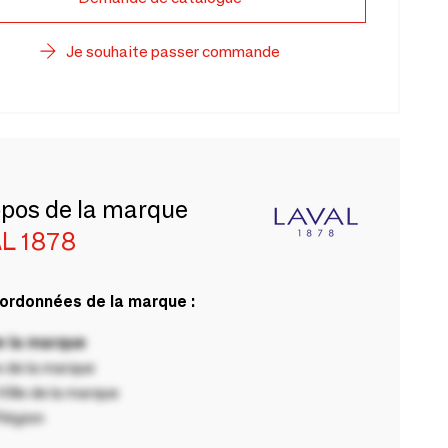
Je souhaite passer commande
opos de la marque
L 1878
ordonnées de la marque :
 la marque
 de la marque
ille de la marque
Région