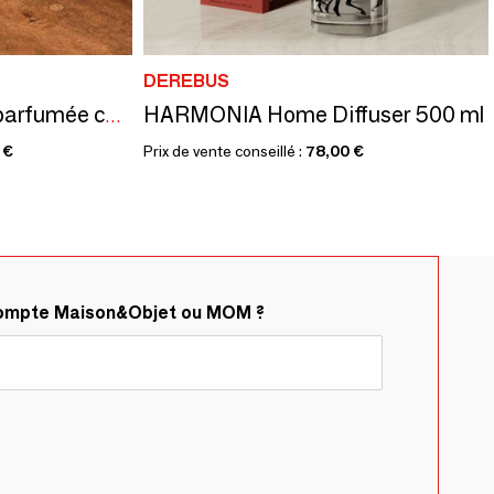
DEREBUS
HARMONIA Home Diffuser 500 ml
PERFECTIO Bougie parfumée coulée à la main en Italie
 €
Prix de vente conseillé :
78,00 €
compte Maison&Objet ou MOM ?