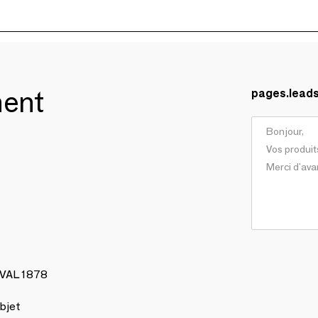
ment
pages.lead
AVAL 1878
bjet