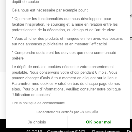
dépôt de cookie.
Découvrir
Cela nous est nécessaire par exemple pour :
Les produits de milliers de fournisseurs à exp
* Optimiser les fonctionnalités que nous développons pour
faciliter l'inspiration, le sourcing et la mise en relation entre les
professionnels de la décoration, du design et de l'art de vivre
S'inspirer
Inspiration et sélections de produits tendan
* Vous afficher des produits et marques en lien avec vos besoins
sur nos annonces publicitaires et en mesurer l’efficacité
Contacter
* Comprendre quels sont les services que notre communauté
préfère
Prises de contact rapides et simplifiées
Le dépôt de certains cookies nécessite votre consentement
préalable. Nous conservons votre choix pendant 6 mois. Vous
pouvez changer d’avis à tout moment en cliquant sur le lien «
Paramétrer mes cookies » situé en bas de chaque page de nos
sites. Pour plus d’informations, veuillez consulter notre politique
"Utilisation de cookies".
Lire la politique de confidentialité
Consentements certifiés par
Je choisis
OK pour moi
© 2016 –
Organisation SAFI
Recrutement
Pr
Axeptio consent
Plateforme de Gestion du Consentement : Personnalisez vo