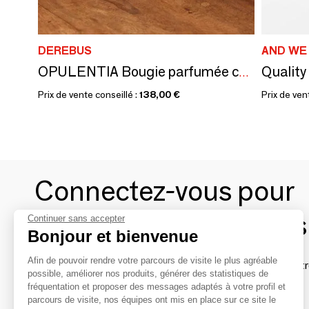
DEREBUS
AND WE
Quality
OPULENTIA Bougie parfumée coulée à la main en Italie.
Prix de vente conseillé :
138,00 €
Prix de ven
Connectez-vous pour
contacter les marques
Continuer sans accepter
Bonjour et bienvenue
Afin de pouvoir rendre votre parcours de visite le plus agréable
Afin de profiter au mieux de l'expérience MOM et de rentr
possible, améliorer nos produits, générer des statistiques de
avec vos marques préférées, créez-vous un compte.
fréquentation et proposer des messages adaptés à votre profil et
parcours de visite, nos équipes ont mis en place sur ce site le