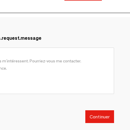
s.request.message
Continuer