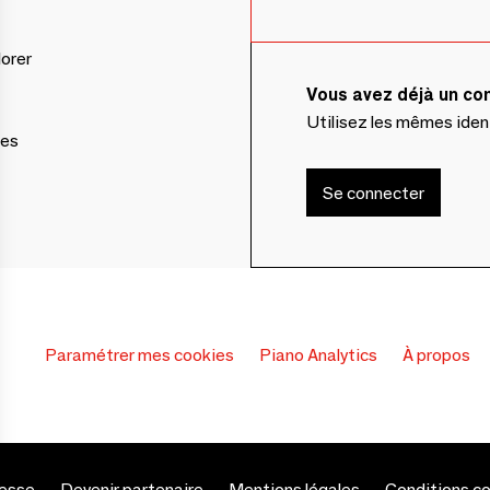
lorer
Vous avez déjà un c
Utilisez les mêmes ide
ces
Se connecter
Paramétrer mes cookies
Piano Analytics
À propos
esse
Devenir partenaire
Mentions légales
Conditions c
s Options