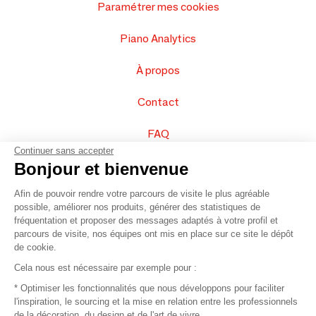
Paramétrer mes cookies
Piano Analytics
À propos
Contact
FAQ
Continuer sans accepter
Vendez vos produits
Bonjour et bienvenue
Afin de pouvoir rendre votre parcours de visite le plus agréable
Plan du site
possible, améliorer nos produits, générer des statistiques de
fréquentation et proposer des messages adaptés à votre profil et
parcours de visite, nos équipes ont mis en place sur ce site le dépôt
de cookie.
© 2016 –
Organisation SAFI
Cela nous est nécessaire par exemple pour :
* Optimiser les fonctionnalités que nous développons pour faciliter
Recrutement
l'inspiration, le sourcing et la mise en relation entre les professionnels
de la décoration, du design et de l'art de vivre