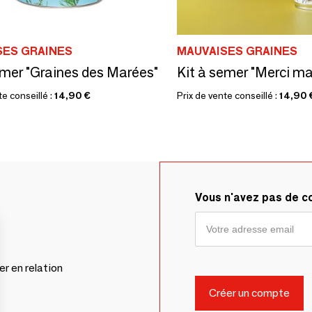
SES GRAINES
MAUVAISES GRAINES
emer "Graines des Marées"
te conseillé :
14,90 €
Prix de vente conseillé :
14,90 
Vous n'avez pas de 
er en relation