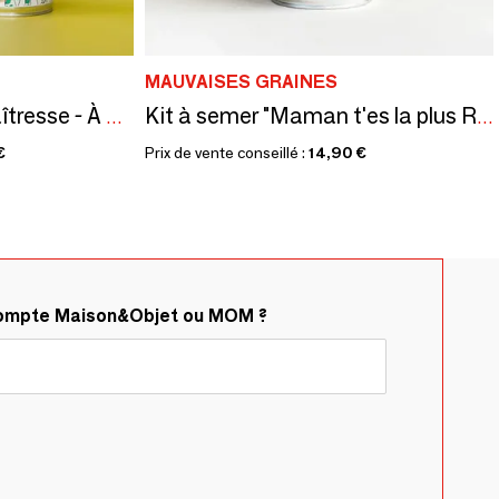
MAUVAISES GRAINES
Kit à semer "Merci maîtresse - À colorier" Fabriqué en France
Kit à semer "Maman t'es la plus Rigolote" Fabriqué en France
€
Prix de vente conseillé :
14,90 €
compte Maison&Objet ou MOM ?