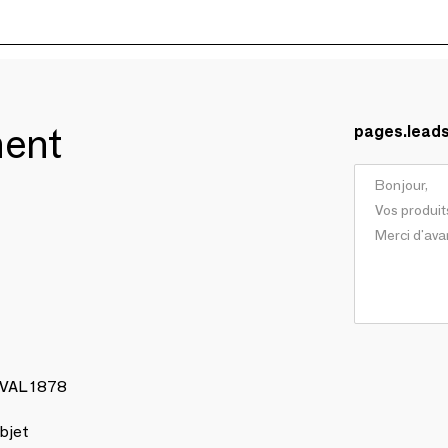
ment
pages.lead
AVAL 1878
bjet