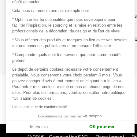
dépôt de cookie.
Découvrir
Cela nous est nécessaire par exemple pour :
Les produits de milliers de fournisseurs à exp
* Optimiser les fonctionnalités que nous développons pour
faciliter l'inspiration, le sourcing et la mise en relation entre les
professionnels de la décoration, du design et de l'art de vivre
S'inspirer
Inspiration et sélections de produits tendan
* Vous afficher des produits et marques en lien avec vos besoins
sur nos annonces publicitaires et en mesurer l’efficacité
Contacter
* Comprendre quels sont les services que notre communauté
préfère
Prises de contact rapides et simplifiées
Le dépôt de certains cookies nécessite votre consentement
préalable. Nous conservons votre choix pendant 6 mois. Vous
pouvez changer d’avis à tout moment en cliquant sur le lien «
Paramétrer mes cookies » situé en bas de chaque page de nos
sites. Pour plus d’informations, veuillez consulter notre politique
"Utilisation de cookies".
Lire la politique de confidentialité
Consentements certifiés par
Je choisis
OK pour moi
© 2016 –
Organisation SAFI
Recrutement
Pr
Axeptio consent
Plateforme de Gestion du Consentement : Personnalisez vo