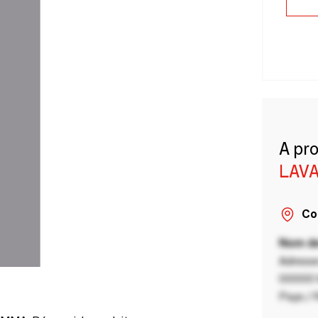
A pr
LAVA
Co
Nom de
Adresse
00000 V
Pays / 