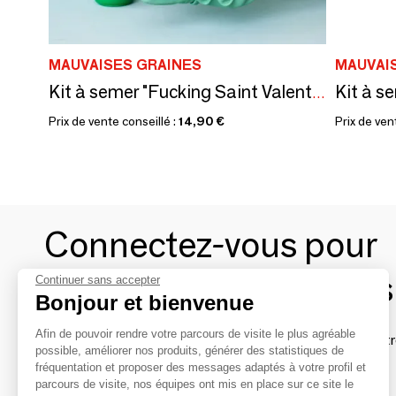
MAUVAISES GRAINES
MAUVAI
Kit à s
Kit à semer "Fucking Saint Valentin"Fabriqué en France
Prix de vente conseillé :
14,90 €
Prix de ven
Connectez-vous pour
contacter les marques
Continuer sans accepter
Bonjour et bienvenue
Afin de pouvoir rendre votre parcours de visite le plus agréable
Afin de profiter au mieux de l'expérience MOM et de rentr
possible, améliorer nos produits, générer des statistiques de
avec vos marques préférées, créez-vous un compte.
fréquentation et proposer des messages adaptés à votre profil et
parcours de visite, nos équipes ont mis en place sur ce site le