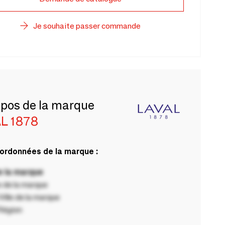
Je souhaite passer commande
opos de la marque
L 1878
ordonnées de la marque :
 la marque
 de la marque
ille de la marque
Région