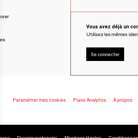
lorer
Vous avez déjà un c
Utilisez les mêmes ide
ces
Se connecter
Paramétrer mes cookies
Piano Analytics
À propos
esse
Devenir partenaire
Mentions légales
Conditions c
s Options