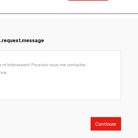
s.request.message
Continuer