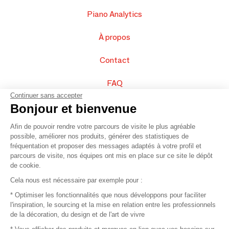
Piano Analytics
À propos
Contact
FAQ
Continuer sans accepter
Vendez vos produits
Bonjour et bienvenue
Afin de pouvoir rendre votre parcours de visite le plus agréable
Plan du site
possible, améliorer nos produits, générer des statistiques de
fréquentation et proposer des messages adaptés à votre profil et
parcours de visite, nos équipes ont mis en place sur ce site le dépôt
de cookie.
© 2016 –
Organisation SAFI
Cela nous est nécessaire par exemple pour :
* Optimiser les fonctionnalités que nous développons pour faciliter
Recrutement
l'inspiration, le sourcing et la mise en relation entre les professionnels
de la décoration, du design et de l'art de vivre
Presse