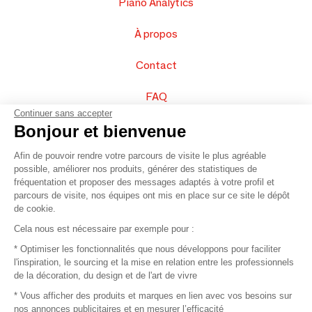
Piano Analytics
À propos
Contact
FAQ
Continuer sans accepter
Vendez vos produits
Bonjour et bienvenue
Afin de pouvoir rendre votre parcours de visite le plus agréable
Plan du site
possible, améliorer nos produits, générer des statistiques de
fréquentation et proposer des messages adaptés à votre profil et
parcours de visite, nos équipes ont mis en place sur ce site le dépôt
de cookie.
© 2016 –
Organisation SAFI
Cela nous est nécessaire par exemple pour :
* Optimiser les fonctionnalités que nous développons pour faciliter
Recrutement
l'inspiration, le sourcing et la mise en relation entre les professionnels
de la décoration, du design et de l'art de vivre
Presse
* Vous afficher des produits et marques en lien avec vos besoins sur
nos annonces publicitaires et en mesurer l’efficacité