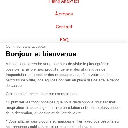
Piano Analytics
À propos
Contact
FAQ
Continuer sans accepter
Vendez vos produits
Bonjour et bienvenue
Afin de pouvoir rendre votre parcours de visite le plus agréable
Plan du site
possible, améliorer nos produits, générer des statistiques de
fréquentation et proposer des messages adaptés à votre profil et
parcours de visite, nos équipes ont mis en place sur ce site le dépôt
de cookie.
© 2016 –
Organisation SAFI
Cela nous est nécessaire par exemple pour :
* Optimiser les fonctionnalités que nous développons pour faciliter
Recrutement
l'inspiration, le sourcing et la mise en relation entre les professionnels
de la décoration, du design et de l'art de vivre
Presse
* Vous afficher des produits et marques en lien avec vos besoins sur
nos annonces publicitaires et en mesurer l’efficacité