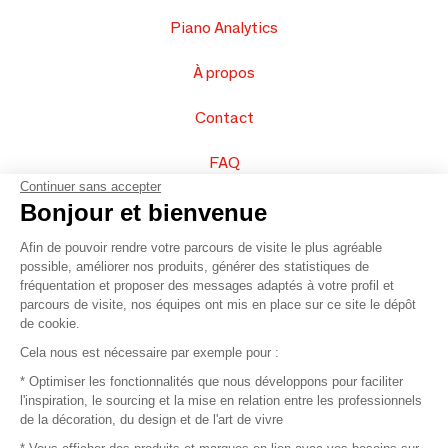
Piano Analytics
À propos
Contact
FAQ
Continuer sans accepter
Vendez vos produits
Bonjour et bienvenue
Afin de pouvoir rendre votre parcours de visite le plus agréable
Plan du site
possible, améliorer nos produits, générer des statistiques de
fréquentation et proposer des messages adaptés à votre profil et
parcours de visite, nos équipes ont mis en place sur ce site le dépôt
de cookie.
© 2016 –
Organisation SAFI
Cela nous est nécessaire par exemple pour :
* Optimiser les fonctionnalités que nous développons pour faciliter
Recrutement
l'inspiration, le sourcing et la mise en relation entre les professionnels
de la décoration, du design et de l'art de vivre
Presse