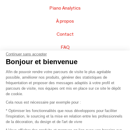
Piano Analytics
À propos
Contact
FAQ
Continuer sans accepter
Vendez vos produits
Bonjour et bienvenue
Afin de pouvoir rendre votre parcours de visite le plus agréable
Plan du site
possible, améliorer nos produits, générer des statistiques de
fréquentation et proposer des messages adaptés à votre profil et
parcours de visite, nos équipes ont mis en place sur ce site le dépôt
de cookie.
© 2016 –
Organisation SAFI
Cela nous est nécessaire par exemple pour :
* Optimiser les fonctionnalités que nous développons pour faciliter
Recrutement
l'inspiration, le sourcing et la mise en relation entre les professionnels
de la décoration, du design et de l'art de vivre
Presse